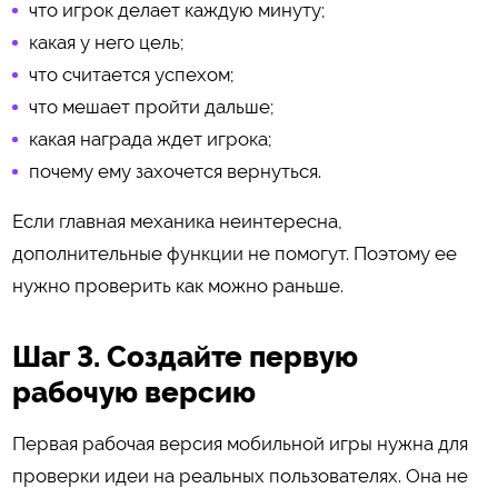
что игрок делает каждую минуту;
какая у него цель;
что считается успехом;
что мешает пройти дальше;
какая награда ждет игрока;
почему ему захочется вернуться.
Если главная механика неинтересна,
дополнительные функции не помогут. Поэтому ее
нужно проверить как можно раньше.
Шаг 3. Создайте первую
рабочую версию
Первая рабочая версия мобильной игры нужна для
проверки идеи на реальных пользователях. Она не