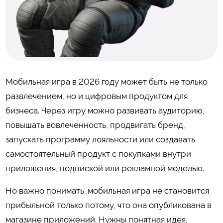
Мобильная игра в 2026 году может быть не только
развлечением, но и цифровым продуктом для
бизнеса. Через игру можно развивать аудиторию,
повышать вовлеченность, продвигать бренд,
запускать программу лояльности или создавать
самостоятельный продукт с покупками внутри
приложения, подпиской или рекламной моделью.
Но важно понимать: мобильная игра не становится
прибыльной только потому, что она опубликована в
магазине приложений. Нужны понятная идея,