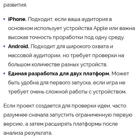
развития.
iPhone.
Подходит, если ваша аудитория в
основном использует устройства Apple или важна
высокая точность проработки под одну среду.
Android.
Подходит для широкого охвата и
массовой аудитории, но требует проверки на
большом количестве разных устройств.
Единая разработка для двух платформ.
Может
быть удобна для первого запуска, если игра не
требует очень сложной работы с устройством.
Если проект создается для проверки идеи, часто
разумнее сначала запустить ограниченную первую
версию, а затем расширять платформы после
анализа результата.