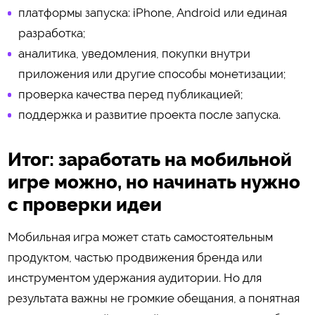
платформы запуска: iPhone, Android или единая
разработка;
аналитика, уведомления, покупки внутри
приложения или другие способы монетизации;
проверка качества перед публикацией;
поддержка и развитие проекта после запуска.
Итог: заработать на мобильной
игре можно, но начинать нужно
с проверки идеи
Мобильная игра может стать самостоятельным
продуктом, частью продвижения бренда или
инструментом удержания аудитории. Но для
результата важны не громкие обещания, а понятная