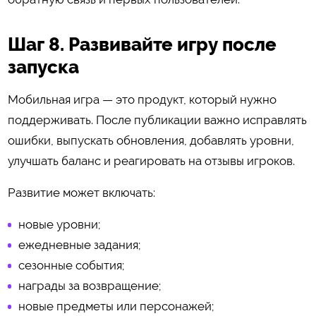
Шаг 8. Развивайте игру после
запуска
Мобильная игра — это продукт, который нужно
поддерживать. После публикации важно исправлять
ошибки, выпускать обновления, добавлять уровни,
улучшать баланс и реагировать на отзывы игроков.
Развитие может включать:
новые уровни;
ежедневные задания;
сезонные события;
награды за возвращение;
новые предметы или персонажей;