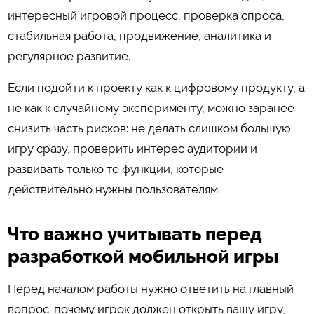
интересный игровой процесс, проверка спроса,
стабильная работа, продвижение, аналитика и
регулярное развитие.
Если подойти к проекту как к цифровому продукту, а
не как к случайному эксперименту, можно заранее
снизить часть рисков: не делать слишком большую
игру сразу, проверить интерес аудитории и
развивать только те функции, которые
действительно нужны пользователям.
Что важно учитывать перед
разработкой мобильной игры
Перед началом работы нужно ответить на главный
вопрос: почему игрок должен открыть вашу игру,