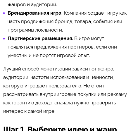
жанров и аудиторий.
Брендированная игра.
Компания создает игру как
часть продвижения бренда, товара, события или
программы лояльности.
Партнерские размещения.
В игре могут
появляться предложения партнеров, если они
уместны и не портят игровой опыт.
Лучший способ монетизации зависит от жанра,
аудитории, частоты использования и ценности,
которую игра дает пользователю. Не стоит
рассматривать внутриигровые покупки или рекламу
как гарантию дохода: сначала нужно проверить
интерес к самой игре.
Шаг 1. Выберите идею и жанр