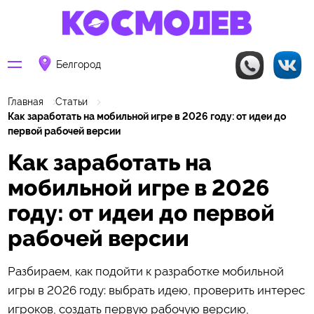
Белгород
Главная
Статьи
Как заработать на мобильной игре в 2026 году: от идеи до
первой рабочей версии
Как заработать на
мобильной игре в 2026
году: от идеи до первой
рабочей версии
Разбираем, как подойти к разработке мобильной
игры в 2026 году: выбрать идею, проверить интерес
игроков, создать первую рабочую версию,