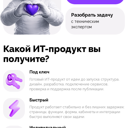
Разобрать задачу
с техническим
экспертом
Какой ИТ-продукт вы
получите?
Под ключ
Готовый ИТ-продукт от идеи до запуска: структура,
дизайн, разработка, подключение сервисов,
проверка и поддержка после публикации.
Быстрый
Продукт работает стабильно и без лишних задержек:
страницы, функции, формы, кабинеты и интеграции
быстро выполняют свои задачи.
Индивидуальный