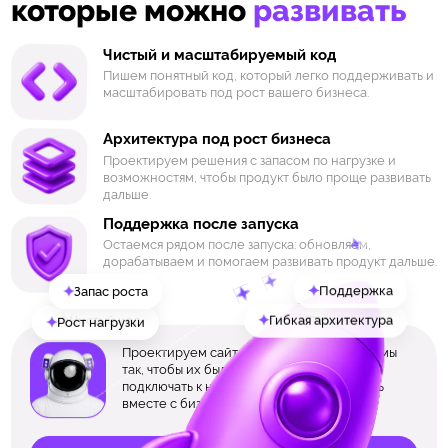
которые можно
развивать
Чистый и масштабируемый код
Пишем понятный код, который легко поддерживать и
масштабировать под рост вашего бизнеса.
Архитектура под рост бизнеса
Проектируем решения с запасом по нагрузке и
возможностям, чтобы продукт было проще развивать
дальше.
Поддержка после запуска
Остаемся рядом после запуска: обновляем,
дорабатываем и помогаем развивать продукт дальше.
✦
Запас роста
✦
Поддержка
✦
Чистый код
✦
Гибкая архитектура
✦
Рост нагрузки
Проектируем сайты, приложения и системы
так, чтобы их было проще дорабатывать,
подключать к новым сервисам и развивать
вместе с бизнесом.