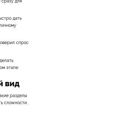
 сразу для
ыстро дать
личному
роверил спрос
делать
ом этапе.
й вид
акие разделы
ть сложности.