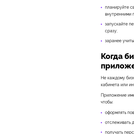
планируйте св
внутренними 
запускайте пе
сразу;
заранее учиты
Когда б
прилож
Не каждому бизн
кабинета или ин
Приложение имее
чтобы:
оформлять пов
отслеживать д
получать пер