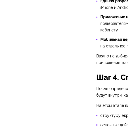
Единая разраб
iPhone и Andr
Приложение н
пользователя
кабинету.
Мобильная ве
на отдельное 
Важно не выбира
приложение, как
Шаг 4. 
После определе
будут внутри, к
На этом этапе в
структуру экр
основные дейс