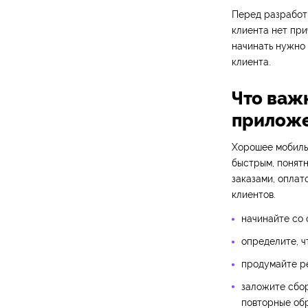
Перед разработк
клиента нет пр
начинать нужно 
клиента.
Что важн
прилож
Хорошее мобиль
быстрым, понятн
заказами, оплат
клиентов.
начинайте со 
определите, ч
продумайте ре
заложите сбор
повторные об