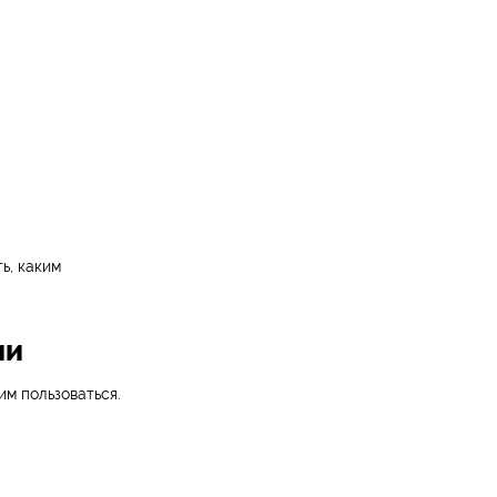
ь, каким
ии
им пользоваться.