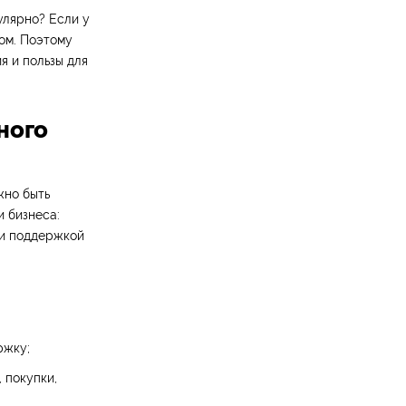
улярно? Если у
ом. Поэтому
я и пользы для
ного
жно быть
 бизнеса:
 и поддержкой
ржку;
 покупки,