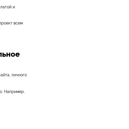
платой и
проект всем
льное
айта, личного
о. Например,