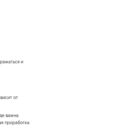
бражаться и
висит от
где важна
ая проработка