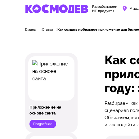
Разрабатываем
Арха
ИТ-продукты
Главная
Статьи
Как создать мобильное приложение для бизнеса
Как с
прило
году:
Разбираем, как
Приложение на
сценариев поль
основе сайта
Объясняем, ког
Подробнее
и как подойти 