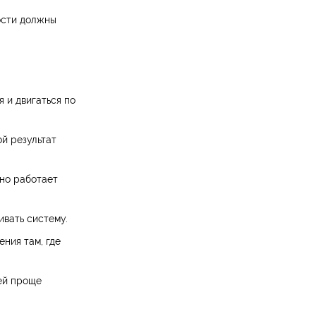
ости должны
 и двигаться по
ой результат
ьно работает
ивать систему.
ния там, где
ей проще