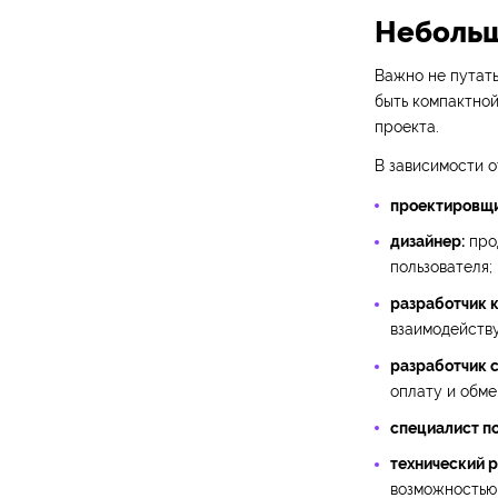
Небольш
Важно не путат
быть компактной
проекта.
В зависимости о
проектировщи
дизайнер:
прод
пользователя;
разработчик к
взаимодейству
разработчик с
оплату и обме
специалист по
технический 
возможностью 