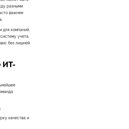
жду разными
часто важнее
ь.
 для компаний,
систему учета,
вис без лишней
 ИТ-
льнейшее
команда
;
ерку качества и