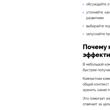
обсуждайте эт
уточняйте, ка
развитием;
выбирайте под
запускайте пр
Почему 
эффекти
В небольшой ко
быстрее получае
Компактная ком
общий контекст 
хранить, какие 
Это помогает из
отвечает за цел