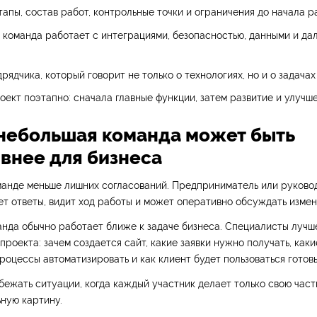
апы, состав работ, контрольные точки и ограничения до начала р
к команда работает с интеграциями, безопасностью, данными и д
рядчика, который говорит не только о технологиях, но и о задачах
оект поэтапно: сначала главные функции, затем развитие и улучше
небольшая команда может быть
внее для бизнеса
манде меньше лишних согласований. Предприниматель или руково
т ответы, видит ход работы и может оперативно обсуждать измен
анда обычно работает ближе к задаче бизнеса. Специалисты лучш
проекта: зачем создается сайт, какие заявки нужно получать, как
процессы автоматизировать и как клиент будет пользоваться гото
бежать ситуации, когда каждый участник делает только свою часть
ьную картину.