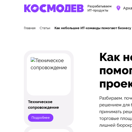
Разрабатываем
Арха
ИТ-продукты
Главная
Статьи
Как небольшие ИТ-команды помогают бизнесу 
Как 
помог
проек
Разбираем, по
Техническое
решением для б
сопровождение
принимать реше
Подробнее
торговые площа
лишней бюрокр