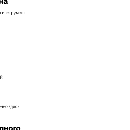
на
й инструмент
й;
енно здесь
пного