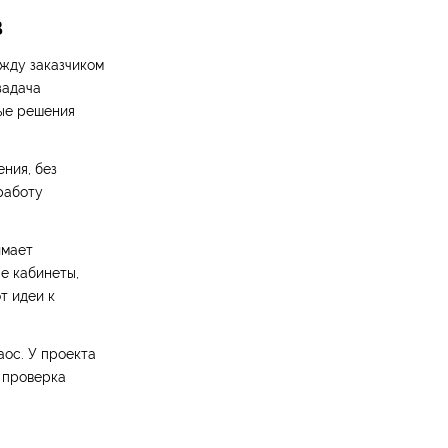
в
ежду заказчиком
задача
тые решения
ния, без
 работу
имает
е кабинеты,
т идеи к
ос. У проекта
, проверка