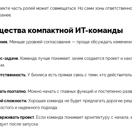
оекте часть ролей может совмещаться. Но сами зоны ответственн
ранее.
ества компактной ИТ-команды
ния.
Меньше уровней согласования — проще обсуждать изменения
с-задаче.
Команда лучше понимает, зачем создается проект и как
ии.
тственность.
У бизнеса есть прямая связь с теми, кто действител
ать поэтапно.
Можно начать с главных функций и постепенно разв
й сложности.
Хорошая команда не будет предлагать дорогие реше
остого и надежного подхода.
ерживать проект.
Если команда понимает архитектуру с начала, 
дукт после запуска.