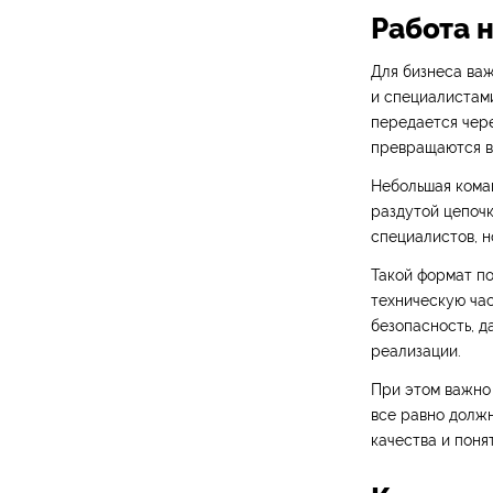
Работа 
Для бизнеса важ
и специалистами
передается чере
превращаются в 
Небольшая коман
раздутой цепочк
специалистов, н
Такой формат по
техническую час
безопасность, д
реализации.
При этом важно 
все равно должн
качества и поня