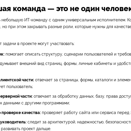
ая команда — это не один челове
ь небольшую ИТ-команду с одним универсальным исполнителем. К
, но при этом закрывать разные роли, которые нужны для качеств
т задачи в проекте могут участвовать:
к:
помогает описать структуру, сценарии пользователей и требов
умывает внешний вид страниц, формы, личные кабинеты и удобст
лиентской части:
отвечает за страницы, формы, каталоги и элеме
ет пользователь;
ерверной части:
отвечает за обработку данных, базу, права доступ
н данными с другими программами;
 проверке качества:
проверяет работу сайта или сервиса перед 
руководитель:
следит за архитектурой, надежностью, безопасност
развивать проект дальше.