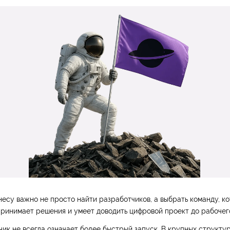
несу важно не просто найти разработчиков, а выбрать команду, к
принимает решения и умеет доводить цифровой проект до рабочего
ик не всегда означает более быстрый запуск. В крупных структу