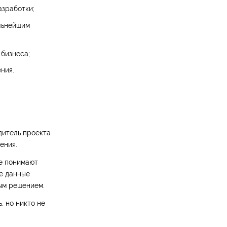
азработки;
альнейшим
 бизнеса;
ния.
дитель проекта
ения.
е понимают
ие данные
вым решением.
, но никто не