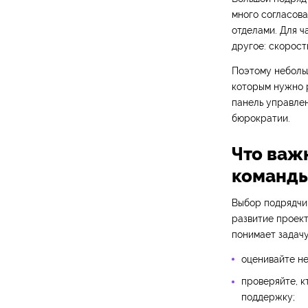
много согласов
отделами. Для ч
другое: скорост
Поэтому неболь
которым нужно р
панель управле
бюрократии.
Что важ
команд
Выбор подрядчик
развитие проект
понимает задачу
оценивайте не
проверяйте, к
поддержку;