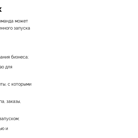
к
оманда может
енного запуска
ания бизнеса;
во для
нты, с которыми
а, заказы,
запуском;
ью и