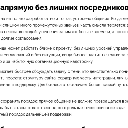
напрямую без лишних посреднико
на не только разработка, но и то, как устроено общение. Когда м
 слишком много промежуточных звеньев, часть смысла теряется: 
з несколько людей, уточнения занимают больше времени, а прос
долгие согласования.
да может работать ближе к проекту: без лишних уровней управле
и согласований и без ситуации, когда бизнес платит не только за
о и за избыточную организационную надстройку.
могает быстрее обсуждать задачу с теми, кто действительно пон
ть проекта: структуру сайта, серверную часть, интеграции, личны
анные и поддержку. Для бизнеса это означает более прямой путь о
сохранять порядок: прямое общение не должно превращаться в ха
ы быть этапы, ответственные, контрольные точки, описание задач
тный порядок дальнейшей поддержки.