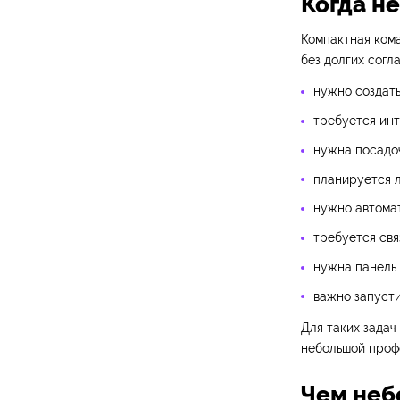
Когда н
Компактная ком
без долгих согл
нужно создать
требуется инт
нужна посадоч
планируется л
нужно автомат
требуется свя
нужна панель 
важно запусти
Для таких задач
небольшой проф
Чем неб