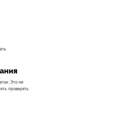
ать
мания
так. Это не
лять, проверять