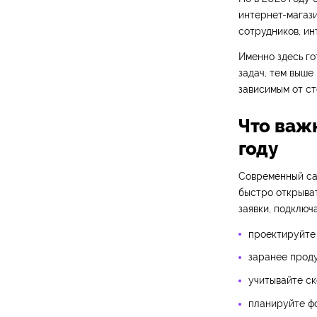
интернет-магази
сотрудников, ин
Именно здесь го
задач, тем выше
зависимым от ст
Что важ
году
Современный са
быстро открыват
заявки, подключ
проектируйте 
заранее прод
учитывайте ск
планируйте фо