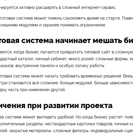
нируется активно расширять в сложный интернет-сервис.
 готовая система может помочь сэкономить время на старте. Глав
лишними модулями и заранее понимать ограничения.
отовая система начинает мешать б
ются, когда бизнес пытается превратить типовой сайт в сложную
дартный каталог, личный кабинет, много ролей, сложные формы, и
аказов, внутренние панели и особую логику работы.
отовая система может начать требовать временных решений. Вне
утри становится всё сложнее: больше модулей, больше зависимост
дну часть при изменении другой.
ничения при развитии проекта
ая система может выглядеть удобной. Но когда бизнес растет, поя
олнительные разделы, нестандартные карточки товаров, личные к
лей, закрытые материалы, сложные фильтры, индивидуальные сцен