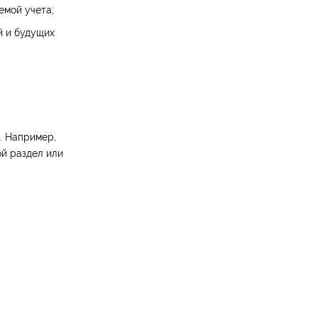
емой учета;
й и будущих
. Например,
ой раздел или