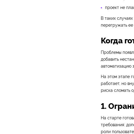
проект не пла
В таких случаях
перегружать ее 
Когда г
Проблемы появля
добавить нестан
автоматизацию з
На этом этапе г
работает, но вн
риска сломать о
1. Огра
На старте готов
требования: доп
роли пользовате