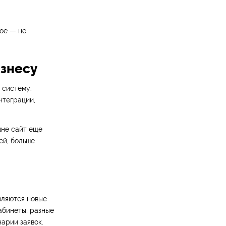
ное — не
изнесу
 систему:
нтеграции,
шне сайт еще
ей, больше
вляются новые
абинеты, разные
арии заявок.