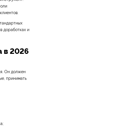
роли
клиентов.
стандартных
 в доработках и
а в 2026
я. Он должен
ые, принимать
а;