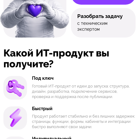
Разобрать задачу
с техническим
экспертом
Какой ИТ-продукт вы
получите?
Под ключ
Готовый ИТ-продукт от идеи до запуска: структура,
дизайн, разработка, подключение сервисов,
проверка и поддержка после публикации.
Быстрый
Продукт работает стабильно и без лишних задержек:
страницы, функции, формы, кабинеты и интеграции
быстро выполняют свои задачи.
Индивидуальный