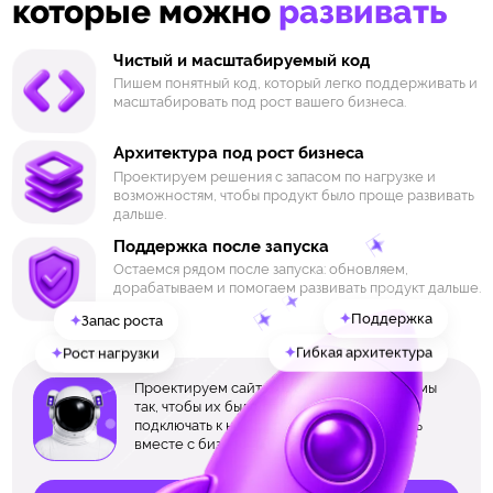
которые можно
развивать
Чистый и масштабируемый код
Пишем понятный код, который легко поддерживать и
масштабировать под рост вашего бизнеса.
Архитектура под рост бизнеса
Проектируем решения с запасом по нагрузке и
возможностям, чтобы продукт было проще развивать
дальше.
Поддержка после запуска
Остаемся рядом после запуска: обновляем,
дорабатываем и помогаем развивать продукт дальше.
✦
✦
Запас роста
Поддержка
✦
✦
Чистый код
Гибкая архитектура
✦
Рост нагрузки
Проектируем сайты, приложения и системы
так, чтобы их было проще дорабатывать,
подключать к новым сервисам и развивать
вместе с бизнесом.