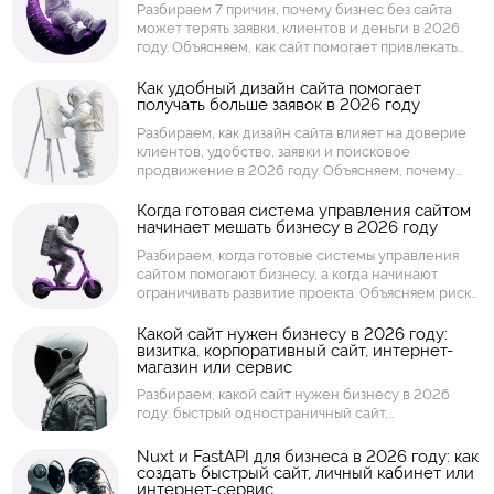
Разбираем 7 причин, почему бизнес без сайта
сервис.
может терять заявки, клиентов и деньги в 2026
году. Объясняем, как сайт помогает привлекать
клиентов из поиска, усиливать доверие,
принимать заявки, показывать товары и услуги,
Как удобный дизайн сайта помогает
получать больше заявок в 2026 году
собирать аналитику и работать как инструмент
продаж.
Разбираем, как дизайн сайта влияет на доверие
клиентов, удобство, заявки и поисковое
продвижение в 2026 году. Объясняем, почему
бизнесу важны структура страниц, скорость
загрузки, мобильная версия, понятные кнопки,
Когда готовая система управления сайтом
начинает мешать бизнесу в 2026 году
визуальная подача и удобный путь пользователя.
Разбираем, когда готовые системы управления
сайтом помогают бизнесу, а когда начинают
ограничивать развитие проекта. Объясняем риски
шаблонных решений: скорость, безопасность,
доработки, интеграции, масштабирование, права
Какой сайт нужен бизнесу в 2026 году:
визитка, корпоративный сайт, интернет-
доступа и поддержка.
магазин или сервис
Разбираем, какой сайт нужен бизнесу в 2026
году: быстрый одностраничный сайт,
корпоративный сайт, интернет-магазин, каталог,
личный кабинет, торговая площадка или
Nuxt и FastAPI для бизнеса в 2026 году: как
интернет-сервис. Объясняем, как выбрать формат
создать быстрый сайт, личный кабинет или
интернет-сервис
сайта под задачи компании, заявки, продажи,