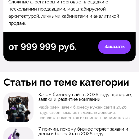
Сложные агрегаторы и торговые площадки с
несколькими продавцами, масштабируемой
архитектурой, личными кабинетами и аналитикой
продаж.
от 999 999 руб.
Заказать
Статьи по теме категории
Зачем бизнесу сайт в 2026 году: доверие,
заявки и развитие компании
Разбираем, зачем бизнесу нужен сайт в 2026
году: как он помогает вызывать доверие,
привлекать клиентов из поиска, принимать заявки,
показывать услуги и товары, собирать аналитику и
развивать компанию. Объясняем, когда
7 причин, почему бизнес теряет заявки и
деньги без сайта в 2026 году
достаточно простого сайта, а когда нужен
интернет-магазин, личный кабинет или интернет-