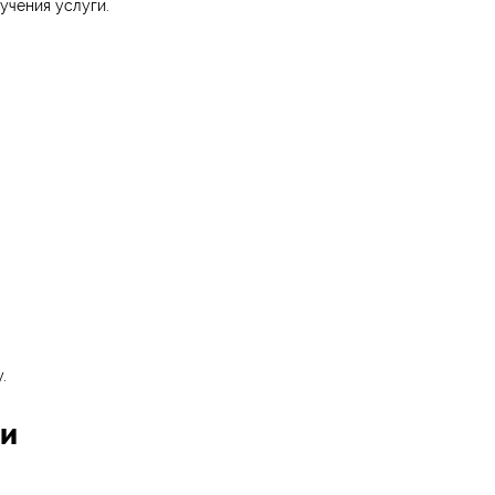
учения услуги.
.
ги