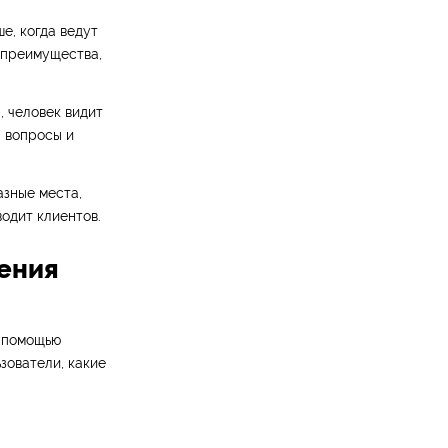
е, когда ведут
 преимущества,
 человек видит
а вопросы и
азные места,
одит клиентов.
дения
С помощью
зователи, какие