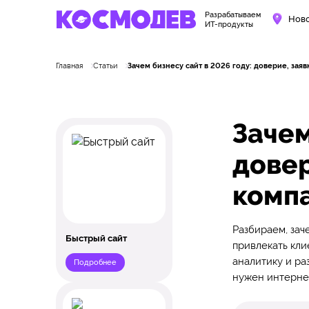
Разрабатываем
Нов
ИТ-продукты
Главная
Статьи
Зачем бизнесу сайт в 2026 году: доверие, зая
Зачем
довер
комп
Разбираем, зач
Быстрый сайт
привлекать клие
аналитику и ра
Подробнее
нужен интернет