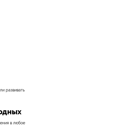
ли развивать
ходных
щения в любое