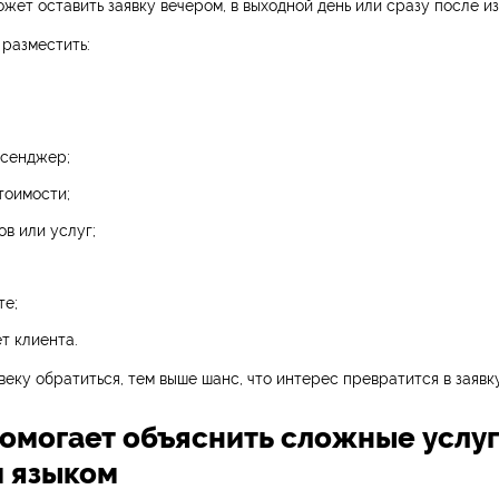
ожет оставить заявку вечером, в выходной день или сразу после из
разместить:
ссенджер;
тоимости;
ов или услуг;
те;
т клиента.
еку обратиться, тем выше шанс, что интерес превратится в заявку
 помогает объяснить сложные услу
 языком