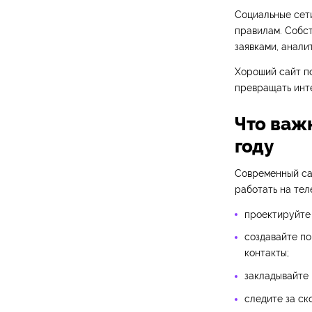
Социальные сети
правилам. Собст
заявками, анали
Хороший сайт по
превращать инт
Что важ
году
Современный сай
работать на тел
проектируйте 
создавайте по
контакты;
закладывайте 
следите за ск