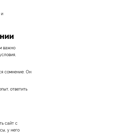
 и
ании
м важно
условия,
ся сомнение. Он
пыт, ответить
ть сайт с
сы, у него