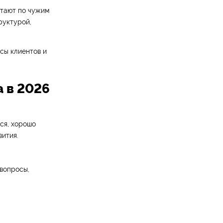
отают по чужим
руктурой,
сы клиентов и
а в 2026
ся, хорошо
вития.
 вопросы,