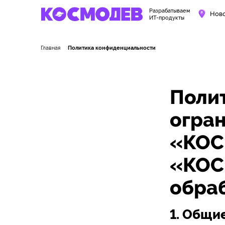
Разрабатываем
Нов
ИТ-продукты
Главная
Политика конфиденциальности
Поли
огра
«КОС
«КОС
обра
1. Общи