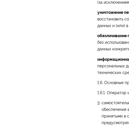
(за исключением
уничтожение пе
восстановить с
данных и (или) 
обезличивание 
без использова
данных конкрет
информационна
персональных д
технических сре
1.6. Основные п
1.6.1. Оператор 
самостоятельн
обеспечения 
принятыми в 
предусмотрен