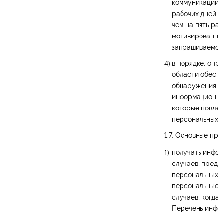
коммуникаций
рабочих дней 
чем на пять р
мотивированн
запрашиваемо
в порядке, о
области обес
обнаружения,
информационн
которые повл
персональных
1.7. Основные п
получать инф
случаев, пре
персональных
персональные
случаев, когд
Перечень инф