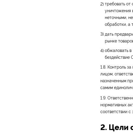
требовать от 
уничтожения 
неточными, н
обработки, а
дать предвар
рынке товаров
обжаловать в
бездействие 
1.8. Контроль 
лицом, ответст
назначенным пр
самим единолич
1.9. Ответстве
нормативных ак
соответствии с
2. Цели