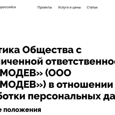
ороссийск
Проекты
Услуги и цены
Статьи
тика Общества с
ниченной ответственн
МОДЕВ» (ООО
МОДЕВ») в отношении
ботки персональных д
е положения