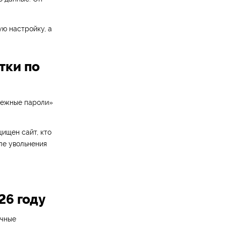
ю настройку, а
тки по
дежные пароли»
щищен сайт, кто
ле увольнения
26 году
ачные