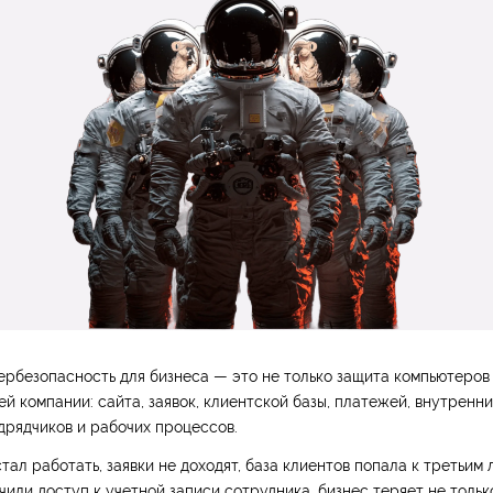
ербезопасность для бизнеса — это не только защита компьютеров 
ей компании: сайта, заявок, клиентской базы, платежей, внутренни
дрядчиков и рабочих процессов.
тал работать, заявки не доходят, база клиентов попала к третьим 
или доступ к учетной записи сотрудника, бизнес теряет не тольк