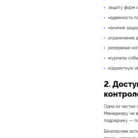
защиту форм з
надежность п
наличие защи
ограничение д
резервные коп
журналы событ
корректную о
2. Дост
контрол
Одна из частых
Менеджеру не вс
подрядчику — п
Безопаснее испо