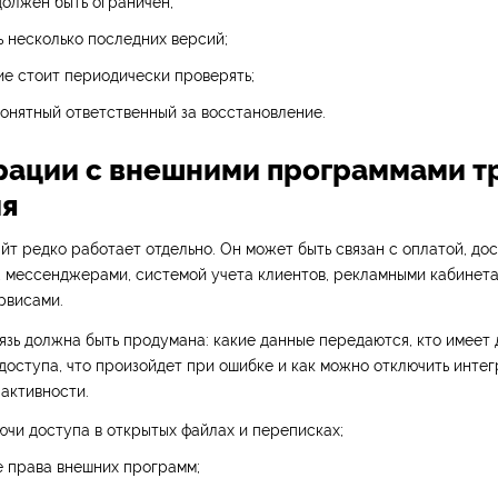
должен быть ограничен;
 несколько последних версий;
е стоит периодически проверять;
онятный ответственный за восстановление.
грации с внешними программами т
ия
т редко работает отдельно. Он может быть связан с оплатой, дос
, мессенджерами, системой учета клиентов, рекламными кабинет
рвисами.
язь должна быть продумана: какие данные передаются, кто имеет 
доступа, что произойдет при ошибке и как можно отключить инте
активности.
ючи доступа в открытых файлах и переписках;
е права внешних программ;