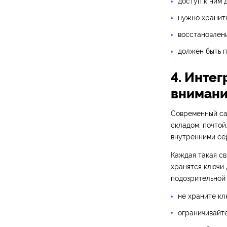
доступ к ним 
нужно хранить
восстановлени
должен быть п
4. Инте
вниман
Современный сай
складом, почтой
внутренними се
Каждая такая св
хранятся ключи 
подозрительной 
не храните кл
ограничивайт