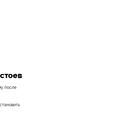
остоев
му после
становить.