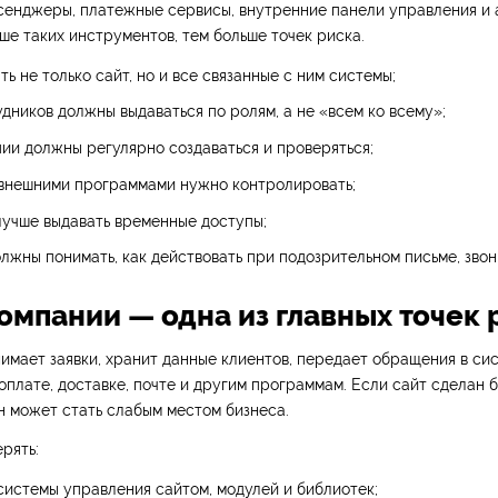
сенджеры, платежные сервисы, внутренние панели управления и
ьше таких инструментов, тем больше точек риска.
ь не только сайт, но и все связанные с ним системы;
дников должны выдаваться по ролям, а не «всем ко всему»;
ии должны регулярно создаваться и проверяться;
 внешними программами нужно контролировать;
лучше выдавать временные доступы;
лжны понимать, как действовать при подозрительном письме, звон
компании — одна из главных точек 
имает заявки, хранит данные клиентов, передает обращения в сис
оплате, доставке, почте и другим программам. Если сайт сделан б
н может стать слабым местом бизнеса.
рять:
системы управления сайтом, модулей и библиотек;