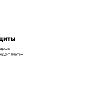
ащиты
ароль,
вердит платеж