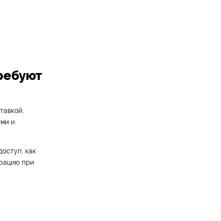
ребуют
тавкой,
ами и
доступ, как
грацию при