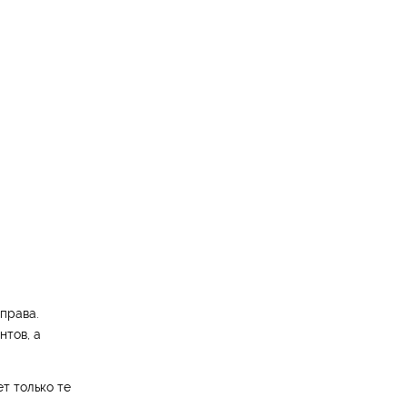
права.
нтов, а
т только те