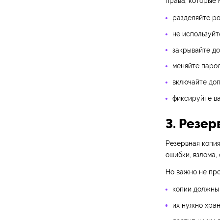
права, которые 
разделяйте ро
не используйт
закрывайте до
меняйте парол
включайте доп
фиксируйте ва
3. Резер
Резервная копия
ошибки, взлома,
Но важно не про
копии должны 
их нужно хран