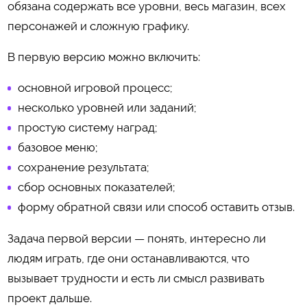
обязана содержать все уровни, весь магазин, всех
персонажей и сложную графику.
В первую версию можно включить:
основной игровой процесс;
несколько уровней или заданий;
простую систему наград;
базовое меню;
сохранение результата;
сбор основных показателей;
форму обратной связи или способ оставить отзыв.
Задача первой версии — понять, интересно ли
людям играть, где они останавливаются, что
вызывает трудности и есть ли смысл развивать
проект дальше.