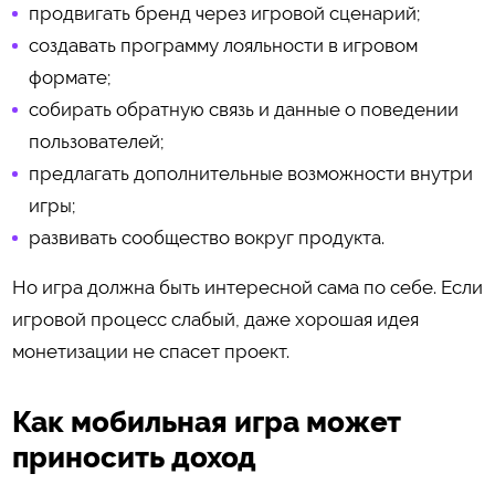
продвигать бренд через игровой сценарий;
создавать программу лояльности в игровом
формате;
собирать обратную связь и данные о поведении
пользователей;
предлагать дополнительные возможности внутри
игры;
развивать сообщество вокруг продукта.
Но игра должна быть интересной сама по себе. Если
игровой процесс слабый, даже хорошая идея
монетизации не спасет проект.
Как мобильная игра может
приносить доход