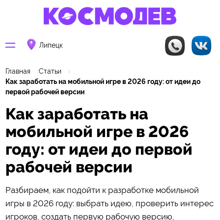
Липецк
Главная
Статьи
Как заработать на мобильной игре в 2026 году: от идеи до
первой рабочей версии
Как заработать на
мобильной игре в 2026
году: от идеи до первой
рабочей версии
Разбираем, как подойти к разработке мобильной
игры в 2026 году: выбрать идею, проверить интерес
игроков, создать первую рабочую версию,