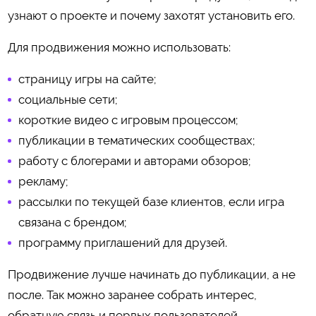
узнают о проекте и почему захотят установить его.
Для продвижения можно использовать:
страницу игры на сайте;
социальные сети;
короткие видео с игровым процессом;
публикации в тематических сообществах;
работу с блогерами и авторами обзоров;
рекламу;
рассылки по текущей базе клиентов, если игра
связана с брендом;
программу приглашений для друзей.
Продвижение лучше начинать до публикации, а не
после. Так можно заранее собрать интерес,
обратную связь и первых пользователей.