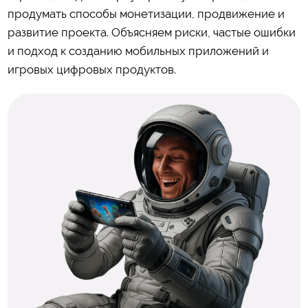
продумать способы монетизации, продвижение и
развитие проекта. Объясняем риски, частые ошибки
и подход к созданию мобильных приложений и
игровых цифровых продуктов.