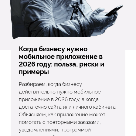
Когда бизнесу нужно
мобильное приложение в
2026 году: польза, риски и
примеры
Разбираем, когда бизнесу
действительно нужно мобильное
приложение в 2026 году, а когда
достаточно сайта или личного кабинета.
Объясняем, как приложение может
помогать с повторными заказами,
уведомлениями, программой