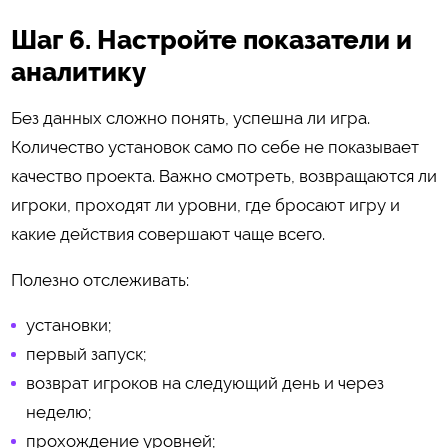
Шаг 6. Настройте показатели и
аналитику
Без данных сложно понять, успешна ли игра.
Количество установок само по себе не показывает
качество проекта. Важно смотреть, возвращаются ли
игроки, проходят ли уровни, где бросают игру и
какие действия совершают чаще всего.
Полезно отслеживать:
установки;
первый запуск;
возврат игроков на следующий день и через
неделю;
прохождение уровней;