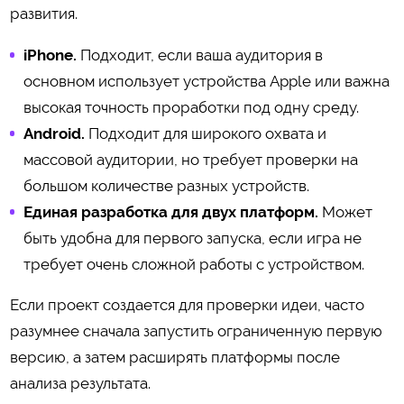
развития.
iPhone.
Подходит, если ваша аудитория в
основном использует устройства Apple или важна
высокая точность проработки под одну среду.
Android.
Подходит для широкого охвата и
массовой аудитории, но требует проверки на
большом количестве разных устройств.
Единая разработка для двух платформ.
Может
быть удобна для первого запуска, если игра не
требует очень сложной работы с устройством.
Если проект создается для проверки идеи, часто
разумнее сначала запустить ограниченную первую
версию, а затем расширять платформы после
анализа результата.