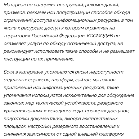
Материал не содержит инструкций, рекомендаций,
призывов, рекламы или популяризации способов обхода
ограничений доступа к информационным ресурсам, в том
числе к ресурсам, доступ к которым ограничен на
территории Российской Федерации. КОСМОДЕВ не
оказывает услуги по обходу ограничений доступа, не
рекомендует использовать такие способы и не размещает
инструкции по их применению.
Если в материале упоминаются риски недоступности
отдельных сервисов, платформ, сайтов, магазинов
приложений или информационных ресурсов, такие
упоминания используются исключительно для обсуждения
законных мер технической устойчивости: резервного
хранения данных и исходного кода, проверки доступов,
подготовки документации, выбора альтернативных
площадок, настройки резервного восстановления и
снижения зависимости от одной внешней платформы.