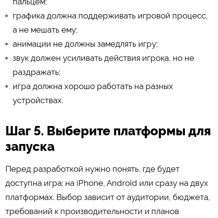
пальцем;
графика должна поддерживать игровой процесс,
а не мешать ему;
анимации не должны замедлять игру;
звук должен усиливать действия игрока, но не
раздражать;
игра должна хорошо работать на разных
устройствах.
Шаг 5. Выберите платформы для
запуска
Перед разработкой нужно понять, где будет
доступна игра: на iPhone, Android или сразу на двух
платформах. Выбор зависит от аудитории, бюджета,
требований к производительности и планов