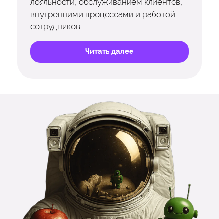
лояльности, обслуживанием клиентов,
внутренними процессами и работой
сотрудников.
Читать далее