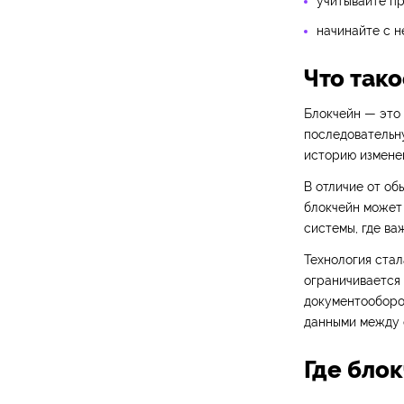
учитывайте пр
начинайте с н
Что так
Блокчейн — это 
последовательну
историю измене
В отличие от об
блокчейн может
системы, где ва
Технология стал
ограничивается 
документооборо
данными между 
Где бло