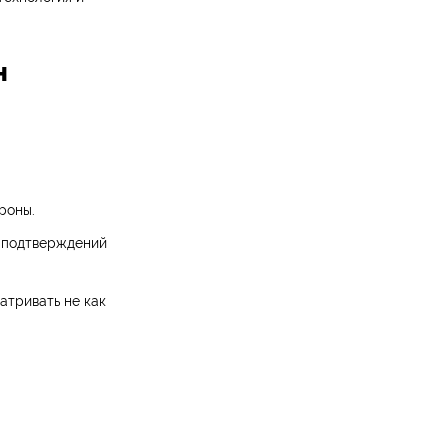
н
роны.
, подтверждений
атривать не как