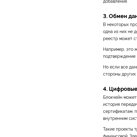
добавления.
3. Обмен да
В некоторых про
одна из них не 
реестр может ст
Например, это 
подтверждение 
Но если все да
стороны других 
4. Цифровые
Блокчейн может 
история переда
сертификатам, 
внутренним сист
Такие проекты т
финансовой. Зде