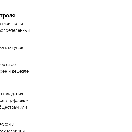
нтроля
цией, но ни
распределенный
а статусов,
верки со
рее и дешевле.
во владения,
ся к цифровым
обществам или
еской и
технология и