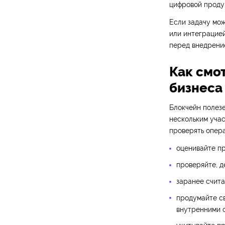
цифровой продук
Если задачу мож
или интеграцие
перед внедрение
Как смот
бизнеса
Блокчейн полезе
нескольким учас
проверять опера
оценивайте пр
проверяйте, д
заранее счита
продумайте св
внутренними 