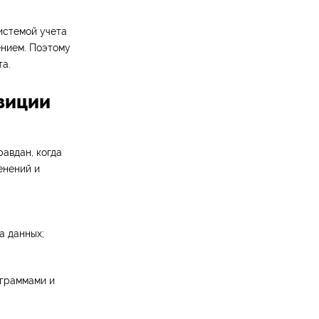
истемой учета
ением. Поэтому
та.
озиции
равдан, когда
енений и
а данных;
ограммами и