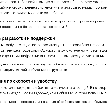
использовать блокчейн там, где он не нужен. Если задачу можно 
кабинетом, внутренней системой учета или связью между програ
еличить стоимость и сроки разработки.
роекта стоит честно ответить на вопрос: какую проблему решае
реестр, а не более простая технология?
ь разработки и поддержки
ты требуют специалистов, архитектуры, проверки безопасности,
 дальнейшей поддержки. Ошибки в такой системе могут стоить до
а с деньгами, цифровыми активами, правами доступа или важными
нужно учитывать сопровождение: обновления, мониторинг, исправ
, защиту ключей и обучение сотрудников.
ния по скорости и удобству
-системы подходят для большого количества операций. В некотор
 быть медленнее или дороже, чем в обычных централизованных р
жна высокая скорость, мгновенная обработка заказов или большо