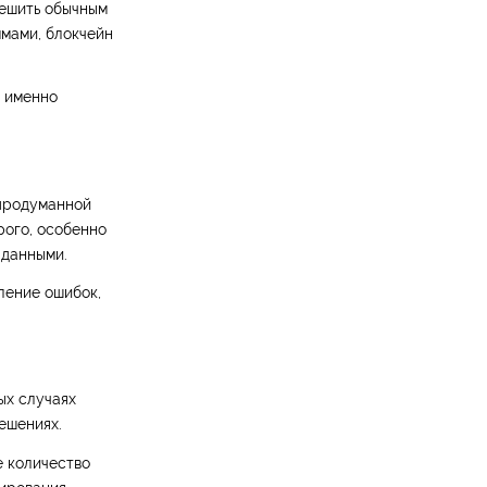
решить обычным
ммами, блокчейн
т именно
 продуманной
рого, особенно
 данными.
ление ошибок,
ых случаях
ешениях.
е количество