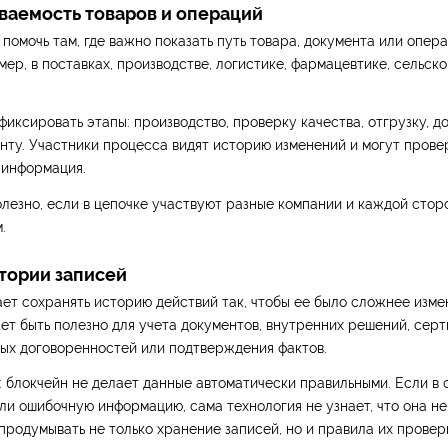
ваемость товаров и операций
помочь там, где важно показать путь товара, документа или опер
мер, в поставках, производстве, логистике, фармацевтике, сельско
иксировать этапы: производство, проверку качества, отгрузку, д
нту. Участники процесса видят историю изменений и могут провер
 информация.
лезно, если в цепочке участвуют разные компании и каждой стор
.
стории записей
ет сохранять историю действий так, чтобы ее было сложнее изме
ет быть полезно для учета документов, внутренних решений, серт
ых договоренностей или подтверждения фактов.
 блокчейн не делает данные автоматически правильными. Если в 
ли ошибочную информацию, сама технология не узнает, что она не
родумывать не только хранение записей, но и правила их провер