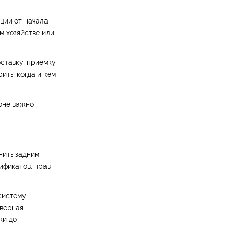
ации от начала
м хозяйстве или
оставку, приемку
ить, когда и кем
оне важно
нить задним
ификатов, прав
систему
верная.
ки до