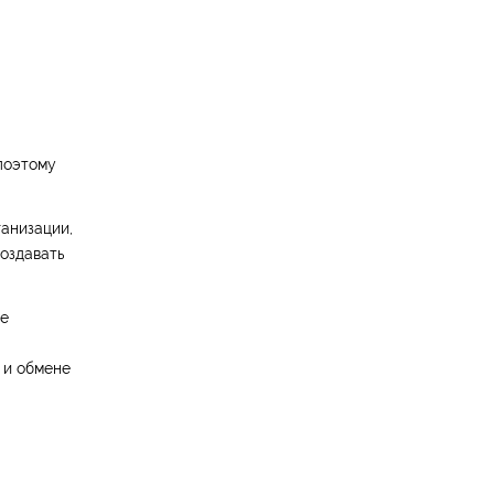
поэтому
ганизации,
оздавать
не
 и обмене