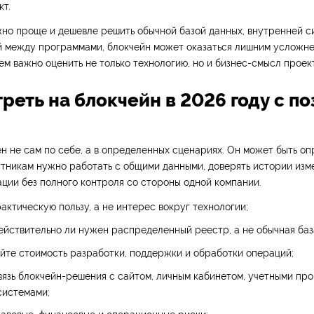
т.
но проще и дешевле решить обычной базой данных, внутренней с
й между программами, блокчейн может оказаться лишним усложн
м важно оценить не только технологию, но и бизнес-смысл проек
реть на блокчейн в 2026 году с п
н не сам по себе, а в определенных сценариях. Он может быть оп
тникам нужно работать с общими данными, доверять истории изм
ции без полного контроля со стороны одной компании.
актическую пользу, а не интерес вокруг технологии;
ействительно ли нужен распределенный реестр, а не обычная баз
йте стоимость разработки, поддержки и обработки операций;
язь блокчейн-решения с сайтом, личным кабинетом, учетными пр
системами;