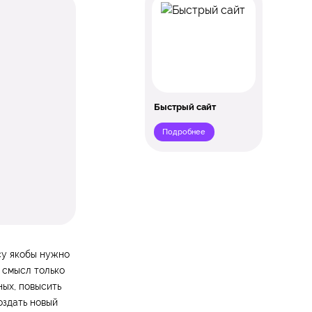
Быстрый сайт
Подробнее
су якобы нужно
т смысл только
ных, повысить
оздать новый