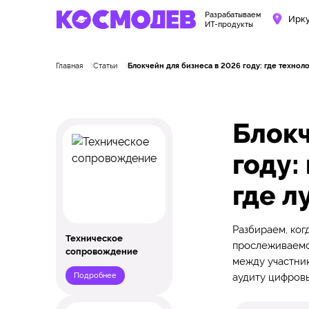
Разрабатываем
Ирк
ИТ-продукты
Главная
Статьи
Блокчейн для бизнеса в 2026 году: где техноло
Блокч
году:
где л
Разбираем, ког
Техническое
прослеживаемос
сопровождение
между участник
Подробнее
аудиту цифров