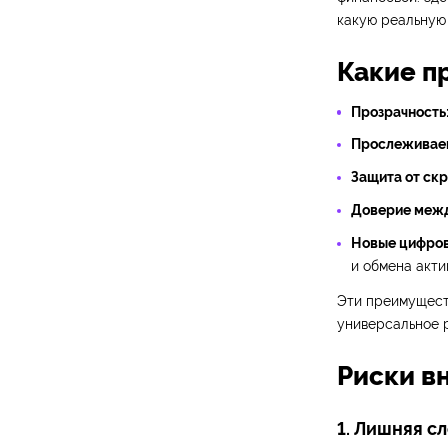
какую реальную 
Какие п
Прозрачность
Прослеживае
Защита от скр
Доверие межд
Новые цифров
и обмена акти
Эти преимуществ
универсальное р
Риски в
1. Лишняя с