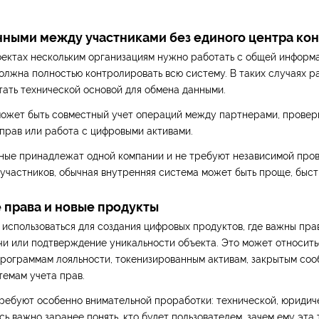
нными между участниками без единого центра ко
ектах нескольким организациям нужно работать с общей информа
должна полностью контролировать всю систему. В таких случаях 
ать технической основой для обмена данными.
может быть совместный учет операций между партнерами, проверк
прав или работа с цифровыми активами.
нные принадлежат одной компании и не требуют независимой про
участников, обычная внутренняя система может быть проще, быст
 права и новые продукты
использоваться для создания цифровых продуктов, где важны пра
чи или подтверждение уникальности объекта. Это может относить
программам лояльности, токенизированным активам, закрытым со
емам учета прав.
ребуют особенно внимательной проработки: технической, юридич
сь важно заранее понять, кто будет пользователем, зачем ему эта 