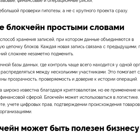
авовые, финансовые и операционные риски;
ебольшой проверки гипотезы, а не с крупного проекта сразу.
ое блокчейн простыми словами
способ хранения записей, при котором данные объединяются в
ю цепочку блоков. Каждая новая запись связана с предыдущими, 
ний сложнее незаметно подменить.
ычной базы данных, где контроль чаще всего находится у одной ор
 распределяться между несколькими участниками. Это помогает с
жны прозрачность, проверяемость и доверие к истории операций.
а широко известна благодаря криптовалютам, но ее применение 
финансовой сферой. Блокчейн может использоваться в логистике,
те, учете цифровых прав, подтверждении происхождения товаров
организациями.
кчейн может быть полезен бизнесу