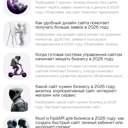
Разбираем 7 причин, почему бизнес без сайта
сервис.
может терять заявки, клиентов и деньги в 2026
году. Объясняем, как сайт помогает привлекать
клиентов из поиска, усиливать доверие,
принимать заявки, показывать товары и услуги,
Как удобный дизайн сайта помогает
получать больше заявок в 2026 году
собирать аналитику и работать как инструмент
продаж.
Разбираем, как дизайн сайта влияет на доверие
клиентов, удобство, заявки и поисковое
продвижение в 2026 году. Объясняем, почему
бизнесу важны структура страниц, скорость
загрузки, мобильная версия, понятные кнопки,
Когда готовая система управления сайтом
начинает мешать бизнесу в 2026 году
визуальная подача и удобный путь пользователя.
Разбираем, когда готовые системы управления
сайтом помогают бизнесу, а когда начинают
ограничивать развитие проекта. Объясняем риски
шаблонных решений: скорость, безопасность,
доработки, интеграции, масштабирование, права
Какой сайт нужен бизнесу в 2026 году:
визитка, корпоративный сайт, интернет-
доступа и поддержка.
магазин или сервис
Разбираем, какой сайт нужен бизнесу в 2026
году: быстрый одностраничный сайт,
корпоративный сайт, интернет-магазин, каталог,
личный кабинет, торговая площадка или
Nuxt и FastAPI для бизнеса в 2026 году: как
интернет-сервис. Объясняем, как выбрать формат
создать быстрый сайт, личный кабинет или
интернет-сервис
сайта под задачи компании, заявки, продажи,