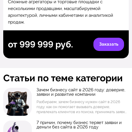
Сложные агрегаторы и торговые площадки с
несколькими продавцами, масштабируемой
архитектурой, личными кабинетами и аналитикой
продаж.
от 999 999 руб.
Заказать
Статьи по теме категории
Зачем бизнесу сайт в 2026 году: доверие,
заявки и развитие компании
Разбираем, зачем бизнесу нужен сайт в 2026
году: как он помогает вызывать доверие,
привлекать клиентов из поиска, принимать заявки,
показывать услуги и товары, собирать аналитику и
развивать компанию. Объясняем, когда
7 причин, почему бизнес теряет заявки и
деньги без сайта в 2026 году
достаточно простого сайта, а когда нужен
интернет-магазин, личный кабинет или интернет-