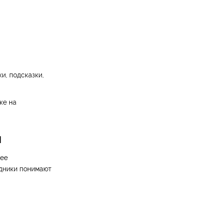
и, подсказки,
ке на
и
лее
удники понимают