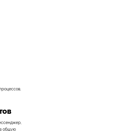
процессов,
тов
ессенджер,
 в общую