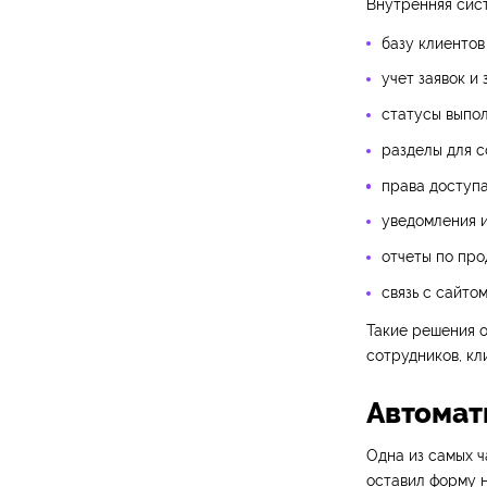
Внутренняя сис
базу клиентов
учет заявок и 
статусы выпол
разделы для с
права доступа
уведомления и
отчеты по про
связь с сайто
Такие решения о
сотрудников, кл
Автомат
Одна из самых ч
оставил форму н