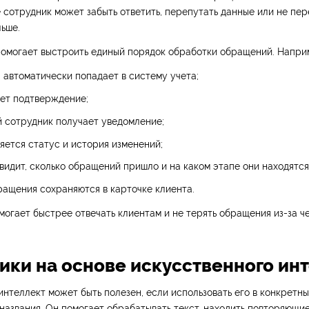
е сотрудник может забыть ответить, перепутать данные или не пер
ьше.
помогает выстроить единый порядок обработки обращений. Напри
а автоматически попадает в систему учета;
ает подтверждение;
 сотрудник получает уведомление;
ляется статус и история изменений;
видит, сколько обращений пришло и на каком этапе они находятся
ащения сохраняются в карточке клиента.
могает быстрее отвечать клиентам и не терять обращения из-за ч
ки на основе искусственного ин
нтеллект может быть полезен, если использовать его в конкретных
названия. Он помогает обрабатывать текст, находить повторяющи