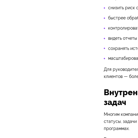
снизить риск 
быстрее обраб
контролироват
видеть отчеты
сохранять ист
масштабироват
Для руководител
клиентов — боле
Внутренн
задач
Многим компания
статусы, задачи
программах.