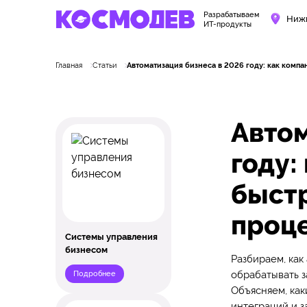
Разрабатываем
Ниж
ИТ-продукты
Главная
Статьи
Автоматизация бизнеса в 2026 году: как комп
Автом
году:
быстр
проц
Системы управления
бизнесом
Разбираем, как
обрабатывать з
Подробнее
Объясняем, как
интеграций и з