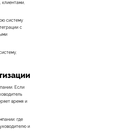
, клиентами,
нюю систему
теграции с
ными
систему,
атизации
мпании. Если
ководитель
еряет время и
мпании: где
руководителю и