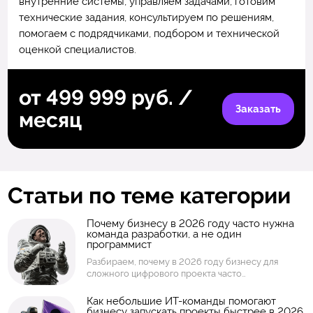
внутренние системы, управляем задачами, готовим
технические задания, консультируем по решениям,
помогаем с подрядчиками, подбором и технической
оценкой специалистов.
от 499 999 руб. /
Заказать
месяц
Статьи по теме категории
Почему бизнесу в 2026 году часто нужна
команда разработки, а не один
программист
Разбираем, почему в 2026 году бизнесу для
сложного цифрового проекта часто
недостаточно одного программиста. Объясняем,
какие риски возникают при работе с одним
Как небольшие ИТ-команды помогают
исполнителем или разрозненными
бизнесу запускать проекты быстрее в 2026