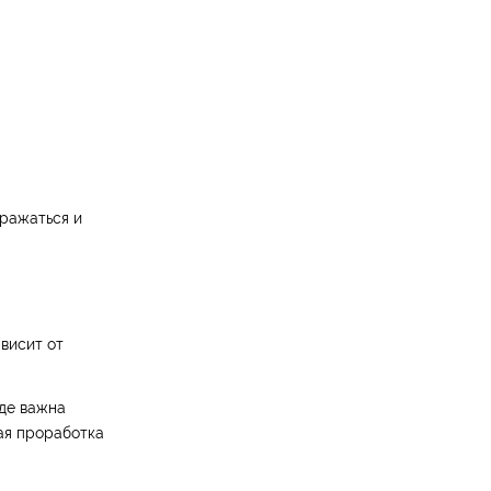
бражаться и
висит от
где важна
ая проработка