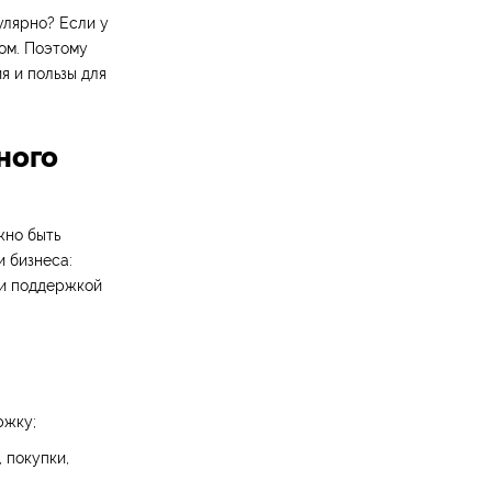
улярно? Если у
ом. Поэтому
я и пользы для
ного
жно быть
 бизнеса:
 и поддержкой
ржку;
 покупки,