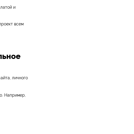
платой и
проект всем
льное
айта, личного
о. Например,