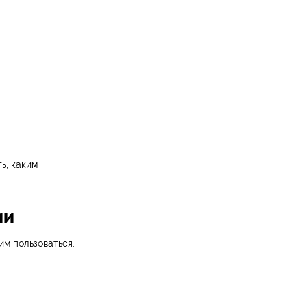
ь, каким
ии
им пользоваться.