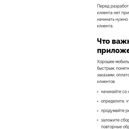
Перед разработк
клиента нет пр
начинать нужно 
клиента.
Что важн
прилож
Хорошее мобиль
быстрым, понятн
заказами, оплат
клиентов.
начинайте со 
определите, ч
продумайте ре
заложите сбор
повторные об