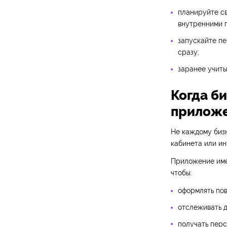
планируйте св
внутренними 
запускайте пе
сразу;
заранее учиты
Когда б
прилож
Не каждому бизн
кабинета или ин
Приложение имее
чтобы:
оформлять пов
отслеживать д
получать пер