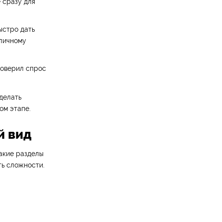
 сразу для
ыстро дать
личному
роверил спрос
делать
ом этапе.
й вид
акие разделы
ть сложности.