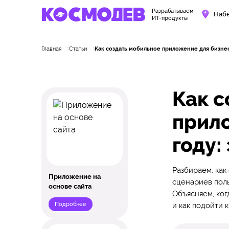
Разрабатываем
Наб
ИТ-продукты
Главная
Статьи
Как создать мобильное приложение для бизнеса
Как с
прило
году:
Разбираем, как
Приложение на
сценариев поль
основе сайта
Объясняем, ког
Подробнее
и как подойти 