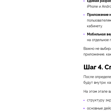
Единая разраб
iPhone и Andr
Приложение н
пользователя
кабинету.
Мобильная ве
на отдельное 
Важно не выбира
приложение, как
Шаг 4. 
После определе
будут внутри, к
На этом этапе в
структуру экр
основные дейс