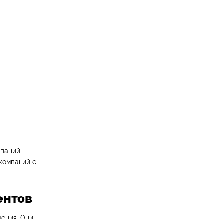
паний,
 компаний с
ентов
ения. Они