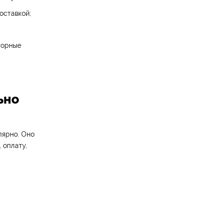
оставкой;
вторные
ьно
лярно. Оно
 оплату,