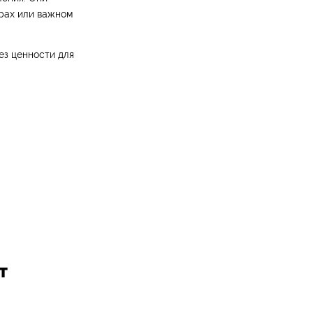
арах или важном
ез ценности для
т