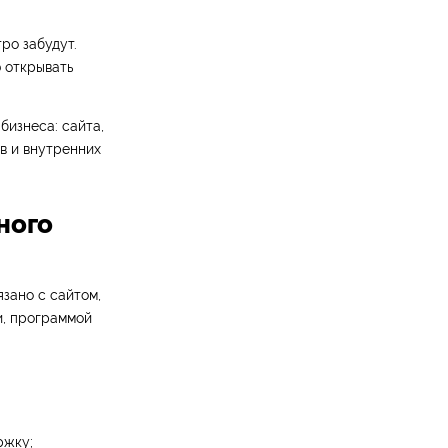
ро забудут.
 открывать
изнеса: сайта,
ов и внутренних
ного
зано с сайтом,
и, программой
ржку;