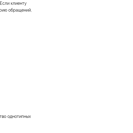
 Если клиенту
орию обращений,
ство однотипных