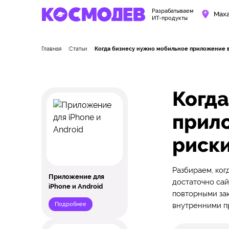
Разрабатываем
Маха
ИТ-продукты
Главная
Статьи
Когда бизнесу нужно мобильное приложение в 
Когда
прило
риск
Разбираем, ког
Приложение для
достаточно сай
iPhone и Android
повторными зак
Подробнее
внутренними п