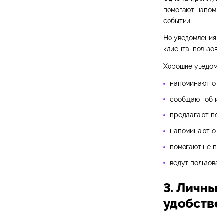
помогают напомн
событии.
Но уведомления 
клиента, пользо
Хорошие уведом
напоминают о 
сообщают об и
предлагают п
напоминают о 
помогают не п
ведут пользов
3. Личн
удобств