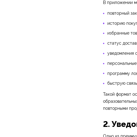
В приложении м
повторный зак
историю поку
избранные тов
статус достав
уведомления о
персональные
программу лоя
быструю связь
Такой формат ос
образовательных
повторными про
2. Увед
Одно из преиму