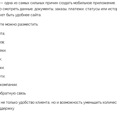
— одна из самых сильных причин создать мобильное приложение.
 смотреть данные, документы, заказы, платежи, статусы или ист
ет быть удобнее сайта.
те можно разместить:
та;
ов;
еки;
к;
ки;
ги;
компании;
братную связь.
 не только удобство клиента, но и возможность уменьшить количе
ддержку.