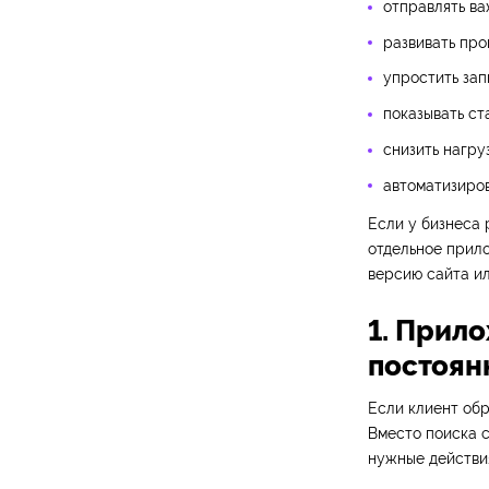
отправлять ва
развивать про
упростить зап
показывать ст
снизить нагру
автоматизиров
Если у бизнеса 
отдельное прил
версию сайта ил
1. Прил
постоян
Если клиент об
Вместо поиска с
нужные действи