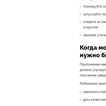
планируйте св
запускайте пе
следите за по
открытия;
заранее учиты
Когда м
нужно б
Приложение имее
должно упрощать
получение увед
Мобильное прил
увеличить пов
дать клиентам