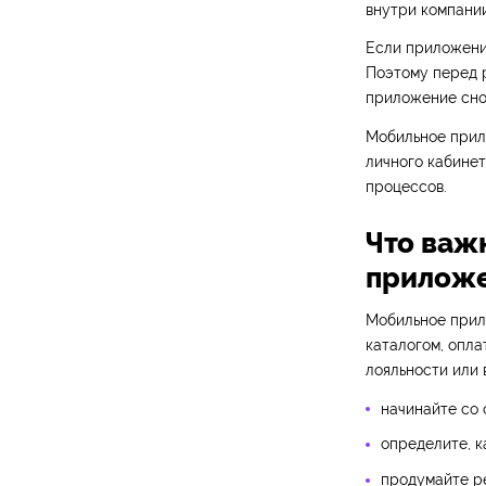
внутри компании
Если приложение
Поэтому перед р
приложение сно
Мобильное прил
личного кабинет
процессов.
Что важн
прилож
Мобильное прило
каталогом, опла
лояльности или 
начинайте со 
определите, к
продумайте ре