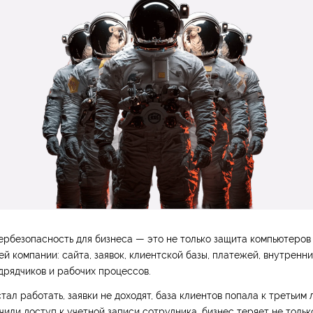
ербезопасность для бизнеса — это не только защита компьютеров 
ей компании: сайта, заявок, клиентской базы, платежей, внутренни
дрядчиков и рабочих процессов.
тал работать, заявки не доходят, база клиентов попала к третьим 
или доступ к учетной записи сотрудника, бизнес теряет не тольк