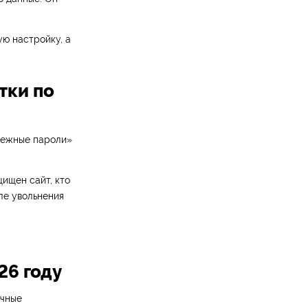
ю настройку, а
тки по
дежные пароли»
щищен сайт, кто
ле увольнения
26 году
ачные