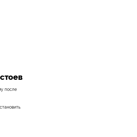
остоев
му после
становить.