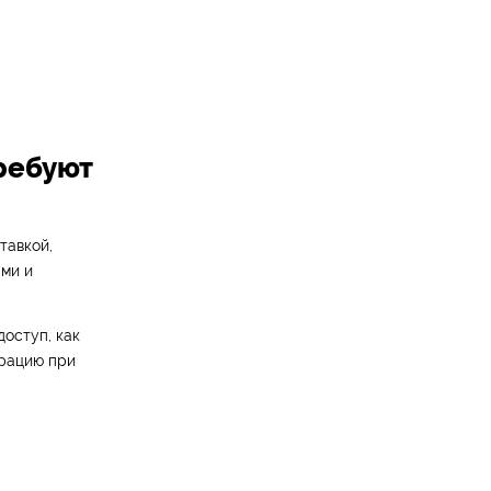
ребуют
тавкой,
ами и
доступ, как
грацию при