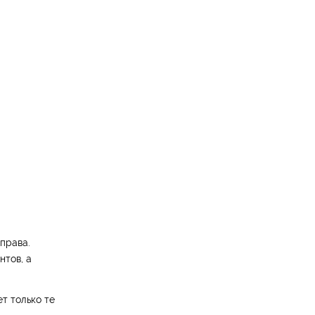
права.
нтов, а
т только те