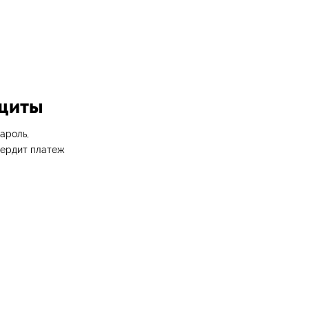
ащиты
ароль,
вердит платеж