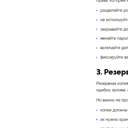
права, которые 
разделяйте ро
не используйт
закрывайте до
меняйте парол
включайте доп
фиксируйте ва
3. Резер
Резервная копия
ошибки, взлома,
Но важно не про
копии должны 
их нужно хран