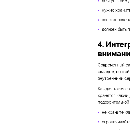
доступ к ним 
нужно хранить
восстановлени
должен быть п
4. Инте
вниман
Современный сай
складом, почтой
внутренними се
Каждая такая св
хранятся ключи 
подозрительной 
не храните кл
ограничивайт