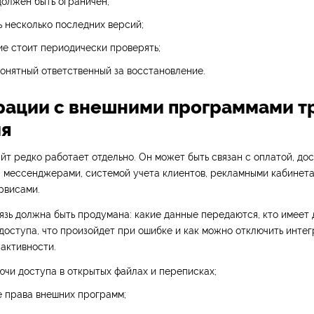
должен быть ограничен;
 несколько последних версий;
е стоит периодически проверять;
онятный ответственный за восстановление.
грации с внешними программами т
ия
т редко работает отдельно. Он может быть связан с оплатой, дос
, мессенджерами, системой учета клиентов, рекламными кабинет
рвисами.
язь должна быть продумана: какие данные передаются, кто имеет 
доступа, что произойдет при ошибке и как можно отключить инте
активности.
ючи доступа в открытых файлах и переписках;
е права внешних программ;