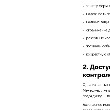
защиту форм з
надежность п
наличие защи
ограничение д
резервные коп
журналы событ
корректную о
2. Дост
контрол
Одна из частых
Менеджеру не вс
подрядчику — п
Безопаснее испо