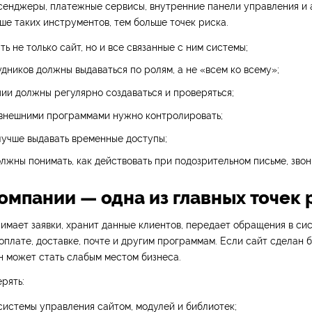
сенджеры, платежные сервисы, внутренние панели управления и
ьше таких инструментов, тем больше точек риска.
ь не только сайт, но и все связанные с ним системы;
дников должны выдаваться по ролям, а не «всем ко всему»;
ии должны регулярно создаваться и проверяться;
 внешними программами нужно контролировать;
лучше выдавать временные доступы;
лжны понимать, как действовать при подозрительном письме, звон
компании — одна из главных точек 
имает заявки, хранит данные клиентов, передает обращения в сис
оплате, доставке, почте и другим программам. Если сайт сделан б
н может стать слабым местом бизнеса.
рять:
системы управления сайтом, модулей и библиотек;