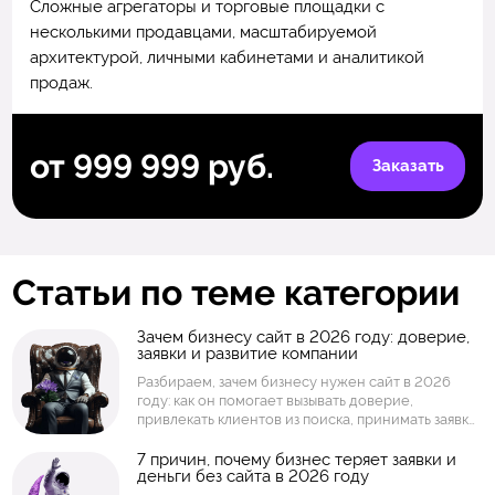
Сложные агрегаторы и торговые площадки с
несколькими продавцами, масштабируемой
архитектурой, личными кабинетами и аналитикой
продаж.
от 999 999 руб.
Заказать
Статьи по теме категории
Зачем бизнесу сайт в 2026 году: доверие,
заявки и развитие компании
Разбираем, зачем бизнесу нужен сайт в 2026
году: как он помогает вызывать доверие,
привлекать клиентов из поиска, принимать заявки,
показывать услуги и товары, собирать аналитику и
развивать компанию. Объясняем, когда
7 причин, почему бизнес теряет заявки и
деньги без сайта в 2026 году
достаточно простого сайта, а когда нужен
интернет-магазин, личный кабинет или интернет-