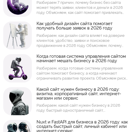
Разбираем 7 причин, почему бизнес без сайта
сервис.
может терять заявки, клиентов и деньги в 2026
году. Объясняем, как сайт помогает привлекать
клиентов из поиска, усиливать доверие,
принимать заявки, показывать товары и услуги,
Как удобный дизайн сайта помогает
получать больше заявок в 2026 году
собирать аналитику и работать как инструмент
продаж.
Разбираем, как дизайн сайта влияет на доверие
клиентов, удобство, заявки и поисковое
продвижение в 2026 году. Объясняем, почему
бизнесу важны структура страниц, скорость
загрузки, мобильная версия, понятные кнопки,
Когда готовая система управления сайтом
начинает мешать бизнесу в 2026 году
визуальная подача и удобный путь пользователя.
Разбираем, когда готовые системы управления
сайтом помогают бизнесу, а когда начинают
ограничивать развитие проекта. Объясняем риски
шаблонных решений: скорость, безопасность,
доработки, интеграции, масштабирование, права
Какой сайт нужен бизнесу в 2026 году:
визитка, корпоративный сайт, интернет-
доступа и поддержка.
магазин или сервис
Разбираем, какой сайт нужен бизнесу в 2026
году: быстрый одностраничный сайт,
корпоративный сайт, интернет-магазин, каталог,
личный кабинет, торговая площадка или
Nuxt и FastAPI для бизнеса в 2026 году: как
интернет-сервис. Объясняем, как выбрать формат
создать быстрый сайт, личный кабинет или
интернет-сервис
сайта под задачи компании, заявки, продажи,