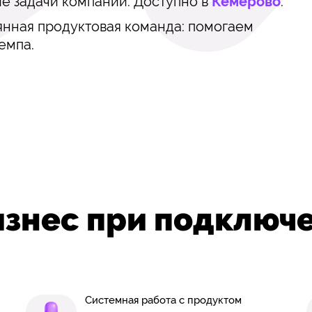
ие задачи компании. Доступно в
Кемерово
.
янная продуктовая команда: помогаем
емпа.
изнес при подключ
Системная работа с продуктом