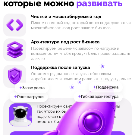
которые можно
развивать
Чистый и масштабируемый код
Пишем понятный код, который легко поддерживать и
масштабировать под рост вашего бизнеса.
Архитектура под рост бизнеса
Проектируем решения с запасом по нагрузке и
возможностям, чтобы продукт было проще развивать
дальше.
Поддержка после запуска
Остаемся рядом после запуска: обновляем,
дорабатываем и помогаем развивать продукт дальше.
✦
✦
Запас роста
Поддержка
✦
✦
Чистый код
Гибкая архитектура
✦
Рост нагрузки
Проектируем сайты, приложения и системы
так, чтобы их было проще дорабатывать,
подключать к новым сервисам и развивать
вместе с бизнесом.