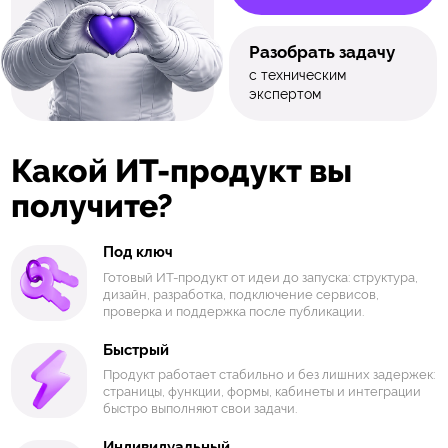
Разобрать задачу
с техническим
экспертом
Какой ИТ-продукт вы
получите?
Под ключ
Готовый ИТ-продукт от идеи до запуска: структура,
дизайн, разработка, подключение сервисов,
проверка и поддержка после публикации.
Быстрый
Продукт работает стабильно и без лишних задержек:
страницы, функции, формы, кабинеты и интеграции
быстро выполняют свои задачи.
Индивидуальный