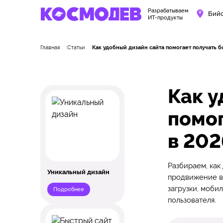
Разрабатываем
Бий
ИТ-продукты
Главная
Статьи
Как удобный дизайн сайта помогает получать б
Как у
помог
в 202
Разбираем, как
Уникальный дизайн
продвижение в 
загрузки, моби
Подробнее
пользователя.