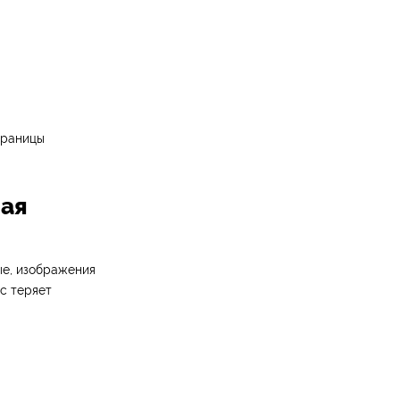
траницы
ная
ые, изображения
с теряет