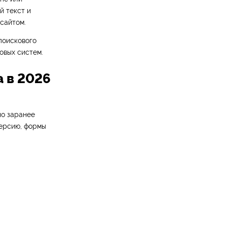
й текст и
сайтом.
поискового
овых систем.
а в 2026
но заранее
версию, формы