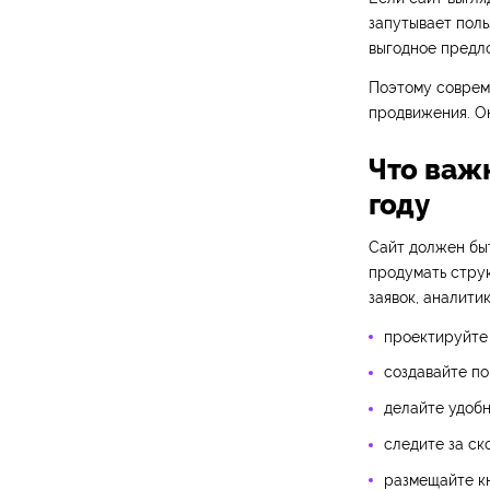
запутывает поль
выгодное предло
Поэтому совреме
продвижения. Он
Что важ
году
Сайт должен быт
продумать струк
заявок, аналити
проектируйте 
создавайте по
делайте удоб
следите за ск
размещайте кн