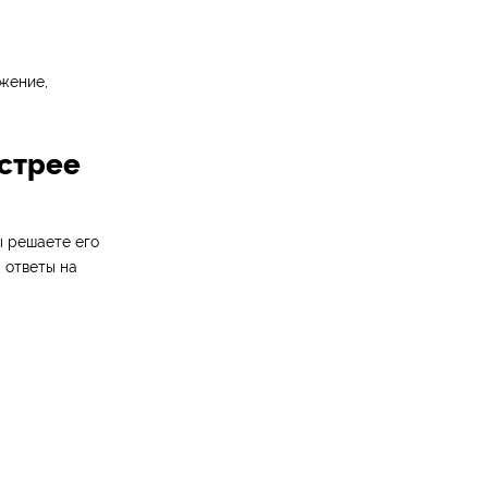
жение,
ыстрее
ы решаете его
 ответы на