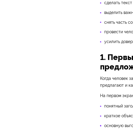
сделать текст
выделить важн
снять часть с
провести чело
усилить довер
1. Перв
предло
Когда человек з
предлагают и ка
На первом экран
понятный заго
краткое объяс
основную выго