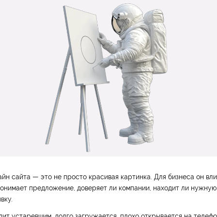
айн сайта — это не просто красивая картинка. Для бизнеса он влия
понимает предложение, доверяет ли компании, находит ли нужну
вку.
дит устаревшим, долго загружается, плохо открывается на телефо