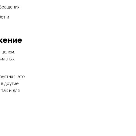
обращения;
бот и
ижение
 целом:
бильных
онятная, это
 в другие
 так и для