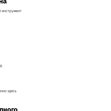
на
й инструмент
й;
енно здесь
пного