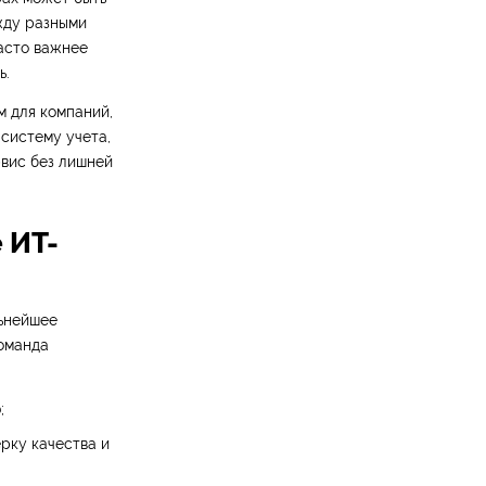
жду разными
часто важнее
ь.
 для компаний,
систему учета,
вис без лишней
 ИТ-
льнейшее
команда
;
ерку качества и