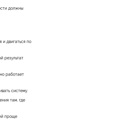
ости должны
 и двигаться по
ой результат
ьно работает
ивать систему.
ния там, где
ей проще