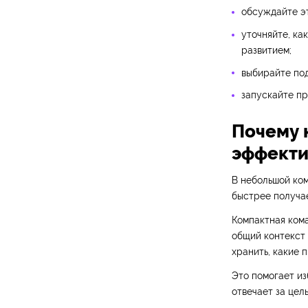
обсуждайте эт
уточняйте, ка
развитием;
выбирайте под
запускайте пр
Почему 
эффекти
В небольшой ко
быстрее получае
Компактная ком
общий контекст 
хранить, какие 
Это помогает из
отвечает за цел