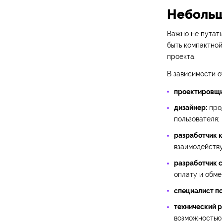
Небольш
Важно не путат
быть компактной
проекта.
В зависимости о
проектировщи
дизайнер:
прод
пользователя;
разработчик к
взаимодейству
разработчик с
оплату и обме
специалист по
технический 
возможностью 