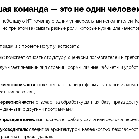
ая команда — это не один челове
ь небольшую ИТ-команду с одним универсальным исполнителем. К
, но при этом закрывать разные роли, которые нужны для качеств
т задачи в проекте могут участвовать:
к:
помогает описать структуру, сценарии пользователей и требов
умывает внешний вид страниц, формы, личные кабинеты и удобст
лиентской части:
отвечает за страницы, формы, каталоги и элеме
ет пользователь;
ерверной части:
отвечает за обработку данных, базу, права доступ
н данными с другими программами;
 проверке качества:
проверяет работу сайта или сервиса перед 
руководитель:
следит за архитектурой, надежностью, безопасност
развивать проект дальше.