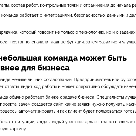
апы, состав работ, контрольные точки и ограничения до начала р
к команда работает с интеграциями, безопасностью, данными и д
рядчика, который говорит не только о технологиях, но и о задачах
оект поэтапно: сначала главные функции, затем развитие и улучше
небольшая команда может быть
внее для бизнеса
манде меньше лишних согласований. Предприниматель или руково
т ответы, видит ход работы и может оперативно обсуждать измен
анда обычно работает ближе к задаче бизнеса. Специалисты лучш
проекта: зачем создается сайт, какие заявки нужно получать, как
процессы автоматизировать и как клиент будет пользоваться гото
бежать ситуации, когда каждый участник делает только свою часть
ьную картину.