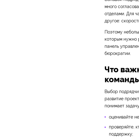
много согласов
отделами. Для ч
другое: скорост
Поэтому неболь
которым нужно р
панель управле
бюрократии.
Что важ
команд
Выбор подрядчик
развитие проект
понимает задачу
оценивайте не
проверяйте, к
поддержку;