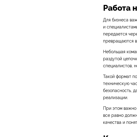
Работа 
Для бизнеса важ
и специалистами
передается чере
превращаются в 
Небольшая коман
раздутой цепочк
специалистов, н
Такой формат по
техническую час
безопасность, д
реализации.
При этом важно 
все равно должн
качества и поня