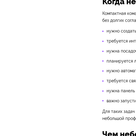
Когда н
Компактная ком
без долгих согл
нужно создать
требуется инт
нужна посадоч
планируется л
нужно автомат
требуется свя
нужна панель 
важно запусти
Для таких задач
небольшой проф
Чем неб