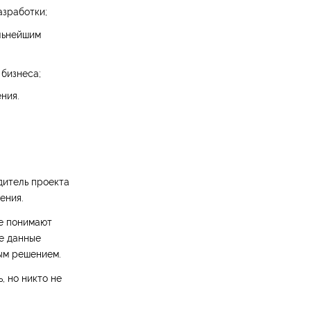
азработки;
альнейшим
 бизнеса;
ния.
дитель проекта
ения.
е понимают
ие данные
вым решением.
, но никто не