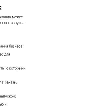
к
оманда может
енного запуска
ания бизнеса;
во для
нты, с которыми
а, заказы,
запуском;
ью и