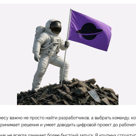
несу важно не просто найти разработчиков, а выбрать команду, к
принимает решения и умеет доводить цифровой проект до рабочего
ик не всегда означает более быстрый запуск. В крупных структу