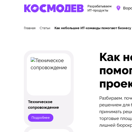
Разрабатываем
Вор
ИТ-продукты
Главная
Статьи
Как небольшие ИТ-команды помогают бизнесу 
Как 
помог
проек
Разбираем, по
Техническое
решением для б
сопровождение
принимать реше
Подробнее
торговые площа
лишней бюрокр