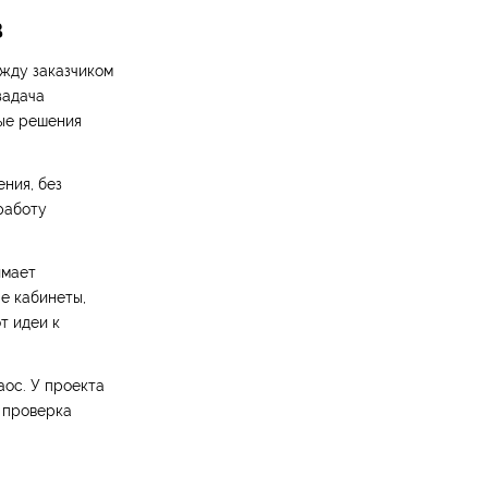
в
ежду заказчиком
задача
тые решения
ния, без
 работу
имает
е кабинеты,
т идеи к
ос. У проекта
, проверка