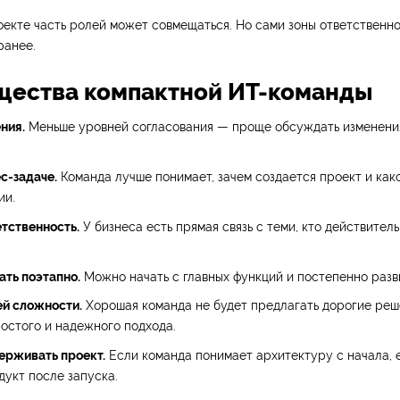
оекте часть ролей может совмещаться. Но сами зоны ответственн
ранее.
ества компактной ИТ-команды
ния.
Меньше уровней согласования — проще обсуждать изменения
с-задаче.
Команда лучше понимает, зачем создается проект и как
ии.
тственность.
У бизнеса есть прямая связь с теми, кто действител
ать поэтапно.
Можно начать с главных функций и постепенно разв
й сложности.
Хорошая команда не будет предлагать дорогие реше
остого и надежного подхода.
ерживать проект.
Если команда понимает архитектуру с начала, 
дукт после запуска.