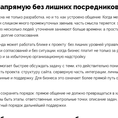
напрямую без лишних посреднико
на не только разработка, но и то, как устроено общение. Когда м
 слишком много промежуточных звеньев, часть смысла теряется: 
з несколько людей, уточнения занимают больше времени, а прос
долгие согласования.
да может работать ближе к проекту: без лишних уровней управле
и согласований и без ситуации, когда бизнес платит не только за
о и за избыточную организационную надстройку.
могает быстрее обсуждать задачу с теми, кто действительно пон
ть проекта: структуру сайта, серверную часть, интеграции, личны
анные и поддержку. Для бизнеса это означает более прямой путь о
сохранять порядок: прямое общение не должно превращаться в ха
ы быть этапы, ответственные, контрольные точки, описание задач
тный порядок дальнейшей поддержки.