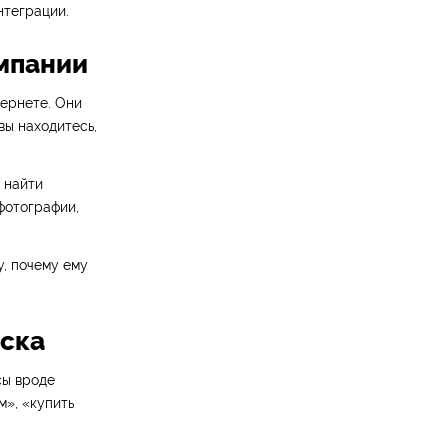
нтеграции.
омпании
ернете. Они
 вы находитесь,
 найти
фотографии,
, почему ему
иска
сы вроде
м», «купить