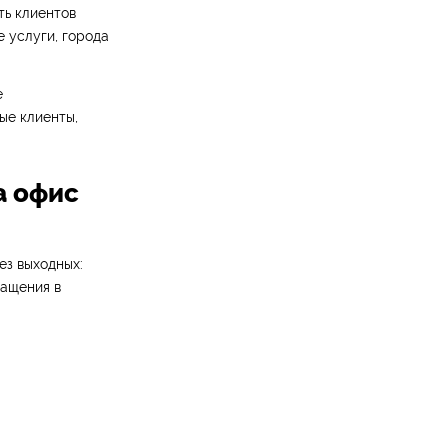
ть клиентов
 услуги, города
е
ые клиенты,
а офис
ез выходных:
ращения в