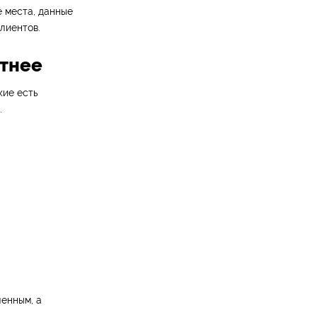
е места, данные
лиентов.
ятнее
кие есть
.
ленным, а