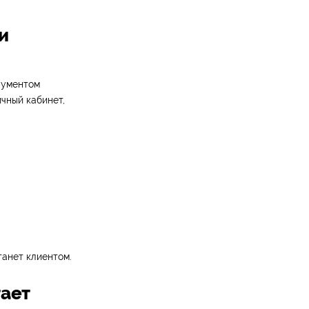
и
рументом
ичный кабинет,
танет клиентом.
тает