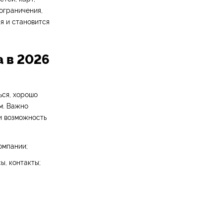
ограничения,
я и становится
а в 2026
ься, хорошо
м. Важно
и возможность
омпании;
ы, контакты;