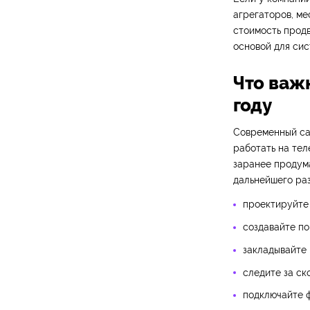
агрегаторов, ме
стоимость продв
основой для сис
Что важ
году
Современный са
работать на тел
заранее продума
дальнейшего раз
проектируйте 
создавайте по
закладывайте 
следите за ск
подключайте ф