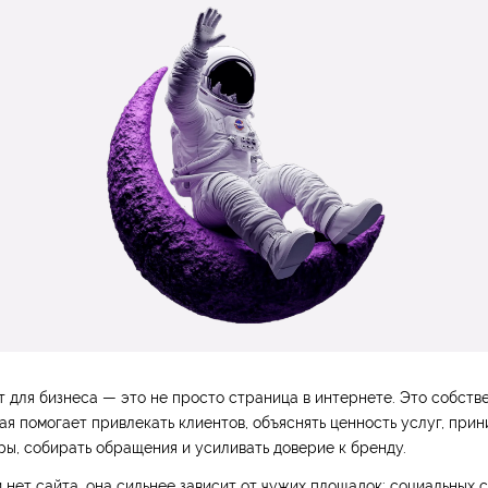
т для бизнеса — это не просто страница в интернете. Это собст
ая помогает привлекать клиентов, объяснять ценность услуг, прини
ры, собирать обращения и усиливать доверие к бренду.
 нет сайта, она сильнее зависит от чужих площадок: социальных се