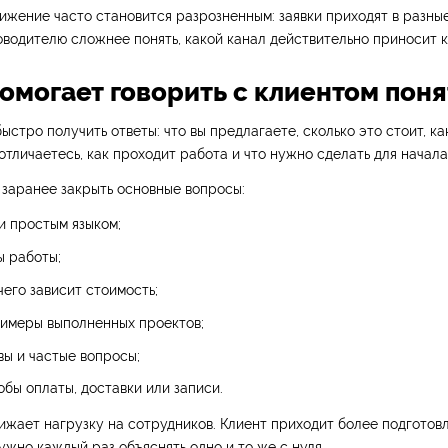
ижение часто становится разрозненным: заявки приходят в разны
оводителю сложнее понять, какой канал действительно приносит к
помогает говорить с клиентом пон
ыстро получить ответы: что вы предлагаете, сколько это стоит, ка
 отличаетесь, как проходит работа и что нужно сделать для начала
заранее закрыть основные вопросы:
и простым языком;
ы работы;
чего зависит стоимость;
римеры выполненных проектов;
вы и частые вопросы;
обы оплаты, доставки или записи.
ижает нагрузку на сотрудников. Клиент приходит более подготов
жно каждый раз объяснять одно и то же с нуля.