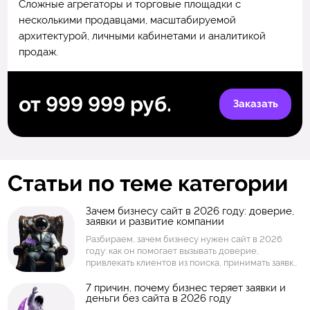
Сложные агрегаторы и торговые площадки с
несколькими продавцами, масштабируемой
архитектурой, личными кабинетами и аналитикой
продаж.
от 999 999 руб.
Заказать
Статьи по теме категории
Зачем бизнесу сайт в 2026 году: доверие,
заявки и развитие компании
Разбираем, зачем бизнесу нужен сайт в 2026
году: как он помогает вызывать доверие,
привлекать клиентов из поиска, принимать заявки,
показывать услуги и товары, собирать аналитику и
развивать компанию. Объясняем, когда
7 причин, почему бизнес теряет заявки и
деньги без сайта в 2026 году
достаточно простого сайта, а когда нужен
интернет-магазин, личный кабинет или интернет-