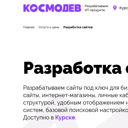
Разрабатываем
Курс
ИТ-продукты
Главная
Услуги и цены
Разработка сайтов
Разработка
Разрабатываем сайты под ключ для б
сайты, интернет-магазины, личные ка
структурой, удобным отображением н
систем, базовой поисковой настройко
Доступно в
Курске
.