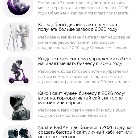
Разбираем 7 причин, почему бизнес без сайта
сервис.
может терять заявки, клиентов и деньги в 2026
году. Объясняем, как сайт помогает привлекать
клиентов из поиска, усиливать доверие,
принимать заявки, показывать товары и услуги,
Как удобный дизайн сайта помогает
получать больше заявок в 2026 году
собирать аналитику и работать как инструмент
продаж.
Разбираем, как дизайн сайта влияет на доверие
клиентов, удобство, заявки и поисковое
продвижение в 2026 году. Объясняем, почему
бизнесу важны структура страниц, скорость
загрузки, мобильная версия, понятные кнопки,
Когда готовая система управления сайтом
начинает мешать бизнесу в 2026 году
визуальная подача и удобный путь пользователя.
Разбираем, когда готовые системы управления
сайтом помогают бизнесу, а когда начинают
ограничивать развитие проекта. Объясняем риски
шаблонных решений: скорость, безопасность,
доработки, интеграции, масштабирование, права
Какой сайт нужен бизнесу в 2026 году:
визитка, корпоративный сайт, интернет-
доступа и поддержка.
магазин или сервис
Разбираем, какой сайт нужен бизнесу в 2026
году: быстрый одностраничный сайт,
корпоративный сайт, интернет-магазин, каталог,
личный кабинет, торговая площадка или
Nuxt и FastAPI для бизнеса в 2026 году: как
интернет-сервис. Объясняем, как выбрать формат
создать быстрый сайт, личный кабинет или
интернет-сервис
сайта под задачи компании, заявки, продажи,