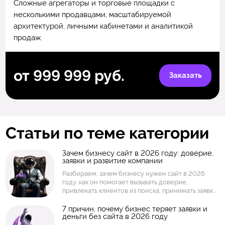
Сложные агрегаторы и торговые площадки с
несколькими продавцами, масштабируемой
архитектурой, личными кабинетами и аналитикой
продаж.
от 999 999 руб.
Заказать
Статьи по теме категории
Зачем бизнесу сайт в 2026 году: доверие,
заявки и развитие компании
Разбираем, зачем бизнесу нужен сайт в 2026
году: как он помогает вызывать доверие,
привлекать клиентов из поиска, принимать заявки,
показывать услуги и товары, собирать аналитику и
развивать компанию. Объясняем, когда
7 причин, почему бизнес теряет заявки и
деньги без сайта в 2026 году
достаточно простого сайта, а когда нужен
интернет-магазин, личный кабинет или интернет-