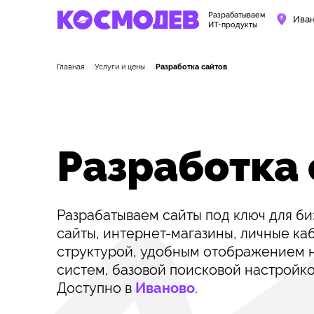
Разрабатываем
Ива
ИТ-продукты
Главная
Услуги и цены
Разработка сайтов
Разработка
Разрабатываем сайты под ключ для б
сайты, интернет-магазины, личные ка
структурой, удобным отображением н
систем, базовой поисковой настройко
Доступно в
Иваново
.