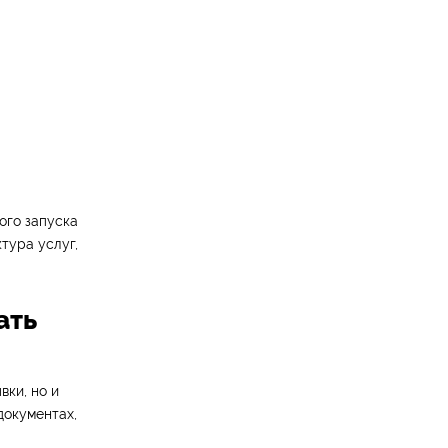
ого запуска
тура услуг,
ать
вки, но и
документах,