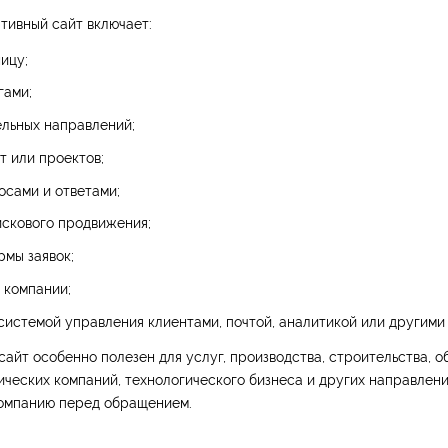
тивный сайт включает:
ицу;
гами;
ельных направлений;
 или проектов;
осами и ответами;
искового продвижения;
рмы заявок;
 компании;
системой управления клиентами, почтой, аналитикой или другими
айт особенно полезен для услуг, производства, строительства, о
ческих компаний, технологического бизнеса и других направлени
компанию перед обращением.