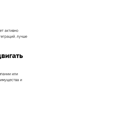
ет активно
теграций, лучше
двигать
мпании или
еимущества и