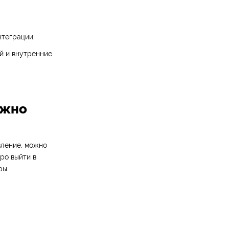
нтеграции;
ей и внутренние
ужно
вление, можно
ро выйти в
ры.