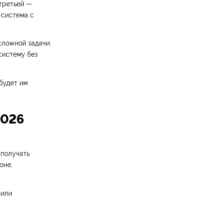
 третьей —
-система с
сложной задачи,
систему без
будет им
2026
 получать
оне,
 или