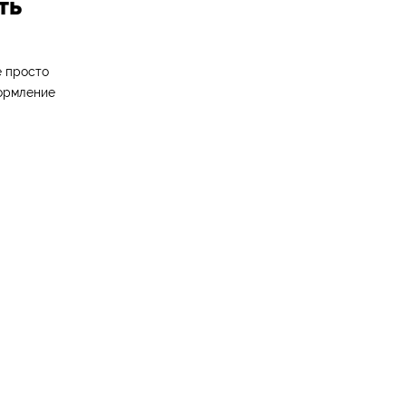
ть
е просто
формление