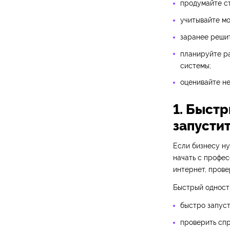
продумайте с
учитывайте мо
заранее решит
планируйте ра
системы;
оценивайте не
1. Быст
запусти
Если бизнесу ну
начать с профес
интернет, прове
Быстрый одностр
быстро запуст
проверить спр