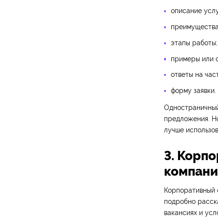
описание услу
преимущества
этапы работы;
примеры или о
ответы на час
форму заявки.
Одностраничный 
предложения. Но
лучше использов
3. Корпо
компани
Корпоративный с
подробно расска
вакансиях и усл